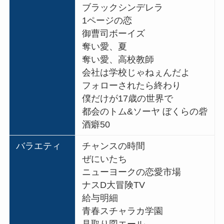
ブラックシンデレラ
1ページの恋
御曹司ボーイズ
奪い愛、夏
奪い愛、高校教師
会社は学校じゃねぇんだよ
フォローされたら終わり
僕だけが17歳の世界で
都会のトム&ソーヤ ぼくらの砦
酒癖50
バラエティ
チャンスの時間
ぜにいたち
ニューヨークの恋愛市場
ナスD大冒険TV
給与明細
青春スチャラカ学園
見取り図エール