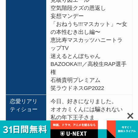
空気階段クズの恩返し
妄想マンデー
「おねうち!!!マスカット」〜女
の本性むき出し編〜
恵比寿マスカッツハニートラ
ップTV
迷えるとんぼちゃん
BAZOOKA!!!／高校生RAP選手
権
石橋貴明プレミアム
笑ラウドネスGP2022
恋愛リアリ
今日、好きになりました。
ティショー
オオカミくんには騙されない
私の年下王子さま
恋愛ドラマな恋がしたい ~Kiss
me like a princess~