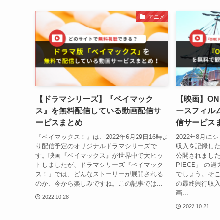
アニメ
【ドラマシリーズ】『ベイマック
【映画】ONE 
ス』を無料配信している動画配信サ
ースフィル
ービスまとめ
信サービス
『ベイマックス！』は、2022年6月29日16時よ
2022年8月
り配信予定のオリジナルドラマシリーズで
収入を記録した『O
す。映画『ベイマックス』が世界中で大ヒッ
公開されました
トしましたが、ドラマシリーズ『ベイマック
PIECE」 
ス！』では、どんなストーリーが展開される
でしょう。そこ
のか、今から楽しみですね。この記事では...
の最終興行収入
画...
2022.10.28
2022.10.21