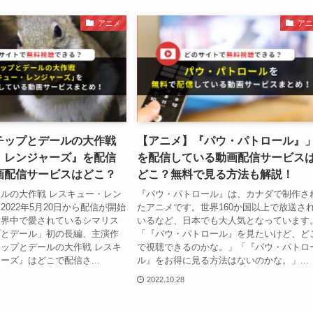
アニメ
アニ
チップとデールの大作戦
【アニメ】『パウ・パトロール』
・レンジャーズ』を配信
を配信している動画配信サービス
画配信サービスはどこ？
どこ？無料で見る方法も解説！
ルの大作戦 レスキュー・レン
『パウ・パトロール』は、カナダで制作さ
2022年5月20日から配信が開始
たアニメです。世界160か国以上で放送さ
世界中で愛されているシマリス
いるなど、日本でも大人気となっています
プとデール」初の長編、主演作
「『パウ・パトロール』を見たいけど、ど
ップとデールの大作戦 レスキ
で視聴できるのかな。」「『パウ・パトロ
ーズ』はどこで配信さ...
ル』をお得に見る方法はないのかな。」...
2022.10.28