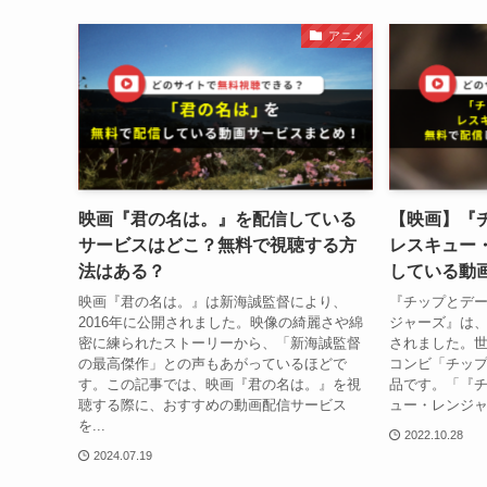
アニメ
映画『君の名は。』を配信している
【映画】『
サービスはどこ？無料で視聴する方
レスキュー
法はある？
している動
映画『君の名は。』は新海誠監督により、
『チップとデー
2016年に公開されました。映像の綺麗さや綿
ジャーズ』は、
密に練られたストーリーから、「新海誠監督
されました。
の最高傑作」との声もあがっているほどで
コンビ「チッ
す。この記事では、映画『君の名は。』を視
品です。「『チ
聴する際に、おすすめの動画配信サービス
ュー・レンジャ
を...
2022.10.28
2024.07.19