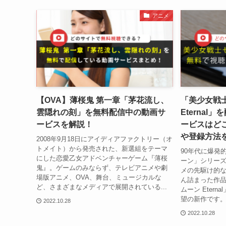
アニメ
【OVA】薄桜鬼 第一章「茅花流し、
「美少女戦
雲隠れの刻」を無料配信中の動画サ
Eterna
ービスを解説！
ービスはど
や登録方法
2008年9月18日にアイディアファクトリー（オ
トメイト）から発売された、新選組をテーマ
90年代に爆発
にした恋愛乙女アドベンチャーゲーム『薄桜
ーン」シリー
鬼』。ゲームのみならず、テレビアニメや劇
メの先駆け的
場版アニメ、OVA、舞台、ミュージカルな
ん詰まった作
ど、さまざまなメディアで展開されている...
ムーン Eter
望の新作です。
2022.10.28
2022.10.28