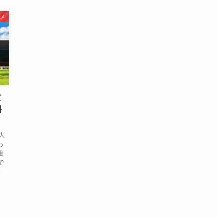
メ
て
料
大
っ
度
で
』