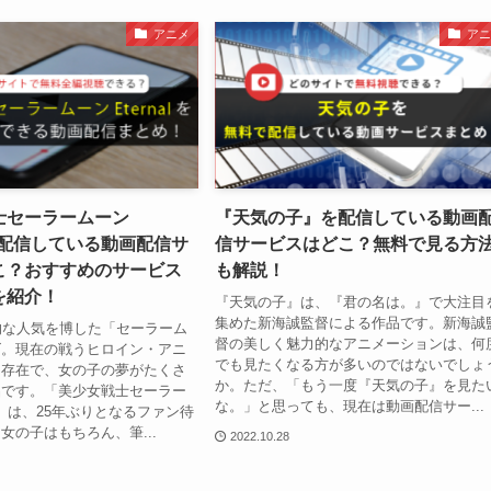
アニメ
アニ
士セーラームーン
『天気の子』を配信している動画
l」を配信している動画配信サ
信サービスはどこ？無料で見る方
こ？おすすめのサービス
も解説！
を紹介！
『天気の子』は、『君の名は。』で大注目
集めた新海誠監督による作品です。新海誠
的な人気を博した「セーラーム
督の美しく魅力的なアニメーションは、何
ズ。現在の戦うヒロイン・アニ
でも見たくなる方が多いのではないでしょ
な存在で、女の子の夢がたくさ
か。ただ、「もう一度『天気の子』を見た
品です。「美少女戦士セーラー
な。」と思っても、現在は動画配信サー...
nal」は、25年ぶりとなるファン待
女の子はもちろん、筆...
2022.10.28