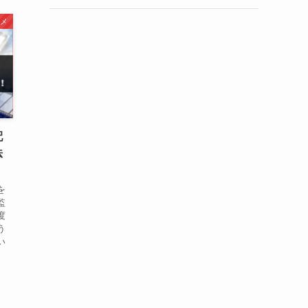
メ
配
法
を
監
度
う
い