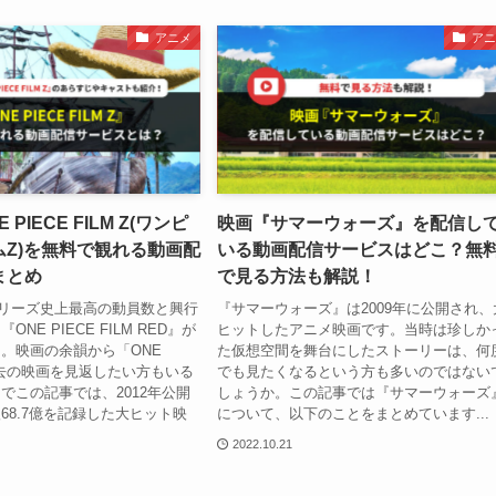
アニメ
アニ
PIECE FILM Z(ワンピ
映画『サマーウォーズ』を配信し
ムZ)を無料で観れる動画配
いる動画配信サービスはどこ？無
まとめ
で見る方法も解説！
にシリーズ史上最高の動員数と興行
『サマーウォーズ』は2009年に公開され、
NE PIECE FILM RED』が
ヒットしたアニメ映画です。当時は珍しか
。映画の余韻から「ONE
た仮想空間を舞台にしたストーリーは、何
の過去の映画を見返したい方もいる
でも見たくなるという方も多いのではない
でこの記事では、2012年公開
しょうか。この記事では『サマーウォーズ
68.7億を記録した大ヒット映
について、以下のことをまとめています...
2022.10.21