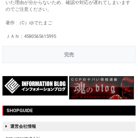
いた理由が分からないため、確認や対応が遅れてしまいます
のでご注意ください。
著作 :（C）ゆでたまご
ＪＡＮ：4580565615995
完売
SHOPGUIDE
運営会社情報