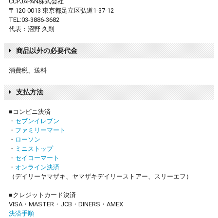
CCPJAPAN株式会社
〒120-0013 東京都足立区弘道1-37-12
TEL:03-3886-3682
代表：沼野 久則
商品以外の必要代金
消費税、送料
支払方法
■コンビニ決済
・
セブンイレブン
・
ファミリーマート
・
ローソン
・
ミニストップ
・
セイコーマート
・
オンライン決済
（デイリーヤマザキ、ヤマザキデイリーストアー、スリーエフ）
■クレジットカード決済
VISA・MASTER・JCB・DINERS・AMEX
決済手順