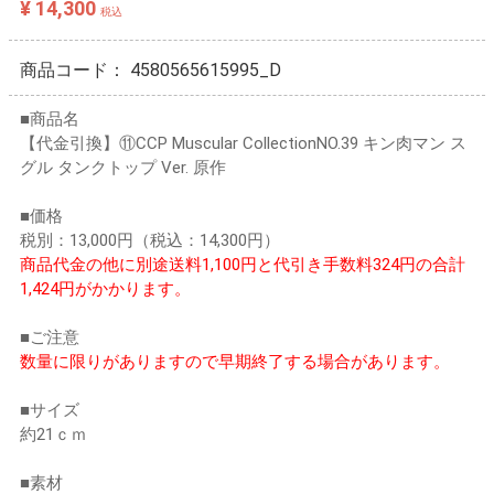
¥ 14,300
税込
商品コード：
4580565615995_D
■商品名
【代金引換】⑪CCP Muscular CollectionNO.39 キン肉マン ス
グル タンクトップ Ver. 原作
■価格
税別：13,000円（税込：14,300円）
商品代金の他に別途送料1,100円と代引き手数料324円の合計
1,424円がかかります。
■ご注意
数量に限りがありますので早期終了する場合があります。
■サイズ
約21ｃｍ
■素材