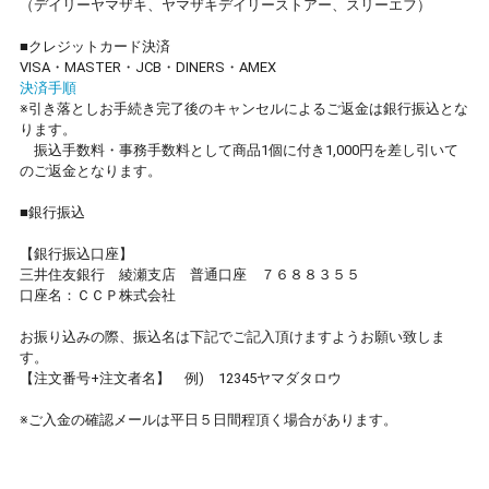
（デイリーヤマザキ、ヤマザキデイリーストアー、スリーエフ）
■クレジットカード決済
VISA・MASTER・JCB・DINERS・AMEX
決済手順
※引き落としお手続き完了後のキャンセルによるご返金は銀行振込とな
ります。
振込手数料・事務手数料として商品1個に付き1,000円を差し引いて
のご返金となります。
■銀行振込
【銀行振込口座】
三井住友銀行 綾瀬支店 普通口座 ７６８８３５５
口座名：ＣＣＰ株式会社
お振り込みの際、振込名は下記でご記入頂けますようお願い致しま
す。
【注文番号+注文者名】 例) 12345ヤマダタロウ
※ご入金の確認メールは平日５日間程頂く場合があります。