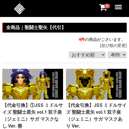
Menu
0
全商品
聖闘士聖矢【代引】
4
件
の商品がございます。
[並び順の変更]
【代金引換】①JSS ミドルサ
【代金引換】JSS ミドルサイ
イズ 聖闘士星矢 vol.1 双子座
ズ 聖闘士星矢 vol.1 双子座
（ジェミニ）サガ マスクな
（ジェミニ）サガ マスクあ
し Ver. 善
り Ver.