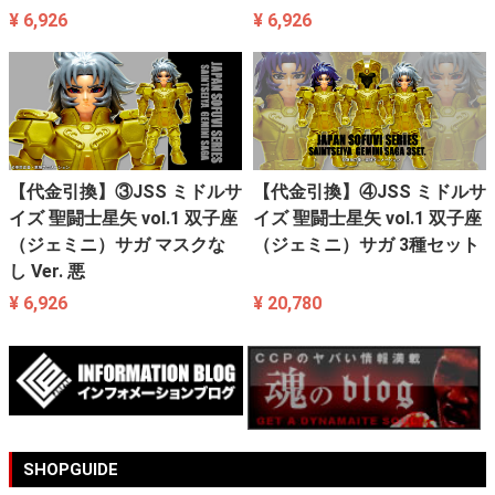
¥ 6,926
¥ 6,926
【代金引換】③JSS ミドルサ
【代金引換】④JSS ミドルサ
イズ 聖闘士星矢 vol.1 双子座
イズ 聖闘士星矢 vol.1 双子座
（ジェミニ）サガ マスクな
（ジェミニ）サガ 3種セット
し Ver. 悪
¥ 6,926
¥ 20,780
SHOPGUIDE