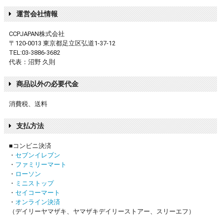
運営会社情報
CCPJAPAN株式会社
〒120-0013 東京都足立区弘道1-37-12
TEL:03-3886-3682
代表：沼野 久則
商品以外の必要代金
消費税、送料
支払方法
■コンビニ決済
・
セブンイレブン
・
ファミリーマート
・
ローソン
・
ミニストップ
・
セイコーマート
・
オンライン決済
（デイリーヤマザキ、ヤマザキデイリーストアー、スリーエフ）