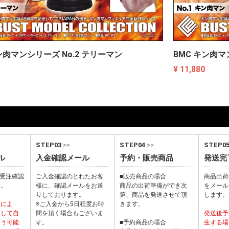
ン肉マンシリーズ No.2 テリーマン
BMC キン肉マ
¥ 11,880
STEP03
>>
STEP04
>>
STEP0
ル
入金確認メール
予約・販売商品
発送完
から受注確認
ご入金確認のとれたお客
■販売商品の場合
商品出荷
す。
様に、確認メールをお送
商品の出荷準備ができ次
をメール
りしております。
第、商品を発送させて頂
します。
ーによ
※ご入金から5日程度お時
きます。
として自
間を頂く場合もございま
発送後予
まう可能
す。
■予約商品の場合
生する場