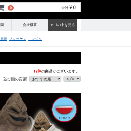
¥ 0
0
合計
質問
会社概要
カゴの中を見る
委員長
ブロッケン
ニンジャ
12
件
の商品がございます。
[並び順の変更]