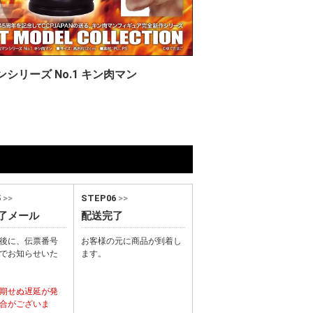
ンシリーズ No.1 キン肉マン
5
>>
STEP06
>>
了メール
配送完了
後に、伝票番号
お客様の元に商品が到着し
でお知らせいた
ます。
期せぬ遅延が発
合がございま