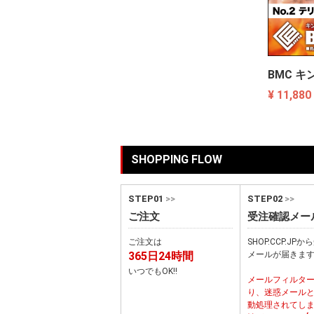
BMC キ
¥ 11,880
SHOPPING FLOW
STEP01
>>
STEP02
>>
ご注文
受注確認メー
ご注文は
SHOP.CCP.JP
365日24時間
メールが届きま
いつでもOK!!
メールフィルタ
り、迷惑メール
動処理されてし