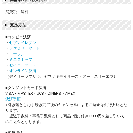
消費税、送料
支払方法
■コンビニ決済
・
セブンイレブン
・
ファミリーマート
・
ローソン
・
ミニストップ
・
セイコーマート
・
オンライン決済
（デイリーヤマザキ、ヤマザキデイリーストアー、スリーエフ）
■クレジットカード決済
VISA・MASTER・JCB・DINERS・AMEX
決済手順
※引き落としお手続き完了後のキャンセルによるご返金は銀行振込とな
ります。
振込手数料・事務手数料として商品1個に付き1,000円を差し引いて
のご返金となります。
■銀行振込