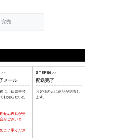
完売
5
>>
STEP06
>>
了メール
配送完了
後に、伝票番号
お客様の元に商品が到着し
でお知らせいた
ます。
期せぬ遅延が発
合がございま
めご了承くださ