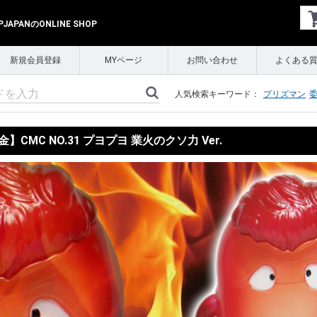
APANのONLINE SHOP
新規会員登録
MYページ
お問い合わせ
よくある
人気検索キーワード：
プリズマン
】CMC NO.31 プヨプヨ 業火のクソ力 Ver.