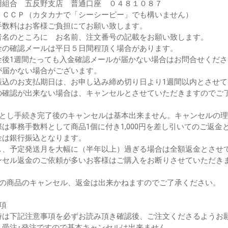
用組合 五反野支店 普通口座 ０４８１０８７
：ＣＣＰ（カタカナで「シーシーピー」でも構いません）
手数料はお客様ご負担にてお願い致します。
者名のところに お名前、注文番号の記載をお願い致します。
金の確認メールは平日５日間程頂く場合があります。
金後1週間たっても入金確認メールが届かない場合はお問合せくださ
届かない場合がございます。
振込のお支払期日は、お申し込み締め切り日より1週間以内とさせ
確認が出来ない場合は、キャンセルとさせていただきますのでご
落とし手続き完了後のキャンセルは基本出来ません。キャンセルの
は事務手数料として商品1個に付き1,000円を差し引いてのご返金
は銀行振込となります。
、予定発送月を大幅に（半年以上）過ぎる場合は全額返金とさせ
ンセル返金のご依頼が多いお客様はご購入をお断りさせていただき
後の商品のキャンセル、返金は出来かねますのでご了承ください。
項
時は下記注意事項を必ずお読み頂き確認後、ご注文くださるようお
、受注･発注ですので基本キャンセルは出来ません。