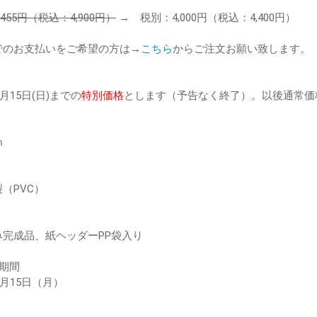
455円（税込：4,900円）
→ 税別：4,000円（税込：4,400円）
でのお支払いをご希望の方は→
こちら
からご注文お願い致します。
9月15日(日)までの
特別価格
とします（予告なく終了）。以後通常価
ｍ
（PVC）
み完成品、紙ヘッダーPP袋入り
期間
年9月15日（月）