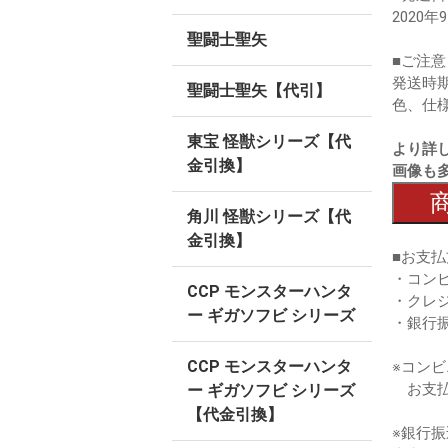
2020年
聖闘士聖矢
■ご注意
発送時
聖闘士聖矢【代引】
色、仕
東宝 怪獣シリーズ【代
より詳
金引換】
画像も
角川 怪獣シリーズ【代
金引換】
■お支払
・コン
CCP モンスターハンタ
・クレ
ー ギガソフビ シリーズ
・銀行
CCP モンスターハンタ
※コン
お支払
ー ギガソフビ シリーズ
【代金引換】
※銀行