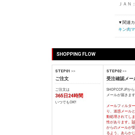
ＪＡＮ：4
▼関連カ
キン肉マン M
SHOPPING FLOW
STEP01
>>
STEP02
>>
ご注文
受注確認メー
ご注文は
SHOP.CCP.JP
365日24時間
メールが届きま
いつでもOK!!
メールフィルタ
り、迷惑メール
動処理されてし
性があります。[@cc
からのメールが
るよう、あらか