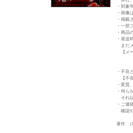
・対象
・画像
・掲載
・一部
・商品
・発送
まだメ
【メー
・不良
【不良
・変質
・何ら
それ以
・ご連
確認や
著作 :