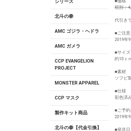
■価格
シリーズ
税別：4,
北斗の拳
代引き
AMC ゴジラ・ヘドラ
■ご注意
2019年
AMC ガメラ
■サイズ
約10ｃ
CCP EVANGELION
PROJECT
■素材
ソフビ製
MONSTER APPAREL
■仕様
彩色済
CCP マスク
■ご予約
製作キット商品
2019
北斗の拳【代金引換】
■発送日