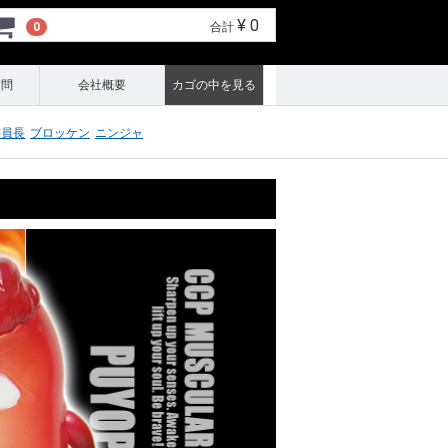
¥ 0
0
合計
質問
会社概要
カゴの中を見る
委員長
ブロッケン
ニンジャ