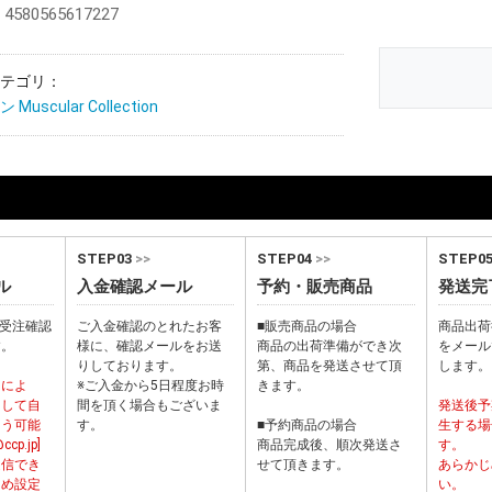
580565617227
テゴリ：
uscular Collection
STEP03
>>
STEP04
>>
STEP0
ル
入金確認メール
予約・販売商品
発送完
から受注確認
ご入金確認のとれたお客
■販売商品の場合
商品出荷
す。
様に、確認メールをお送
商品の出荷準備ができ次
をメール
りしております。
第、商品を発送させて頂
します。
ーによ
※ご入金から5日程度お時
きます。
として自
間を頂く場合もございま
発送後予
まう可能
す。
■予約商品の場合
生する場
p.jp]
商品完成後、順次発送さ
す。
受信でき
せて頂きます。
あらかじ
じめ設定
い。