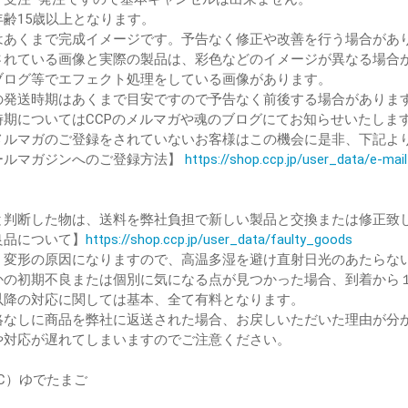
年齢15歳以上となります。
はあくまで完成イメージです。予告なく修正や改善を行う場合があ
されている画像と実際の製品は、彩色などのイメージが異なる場合
ブログ等でエフェクト処理をしている画像があります。
の発送時期はあくまで目安ですので予告なく前後する場合がありま
時期についてはCCPのメルマガや魂のブログにてお知らせいたしま
ルマガのご登録をされていないお客様はこの機会に是非、下記よ
ルマガジンへのご登録方法】
https://shop.ccp.jp/user_data/e-ma
と判断した物は、送料を弊社負担で新しい製品と交換または修正致
品について】
https://shop.ccp.jp/user_data/faulty_goods
、変形の原因になりますので、高温多湿を避け直射日光のあたらな
かの初期不良または個別に気になる点が見つかった場合、到着から
降の対応に関しては基本、全て有料となります。
絡なしに商品を弊社に返送された場合、お戻しいただいた理由が分
対応が遅れてしまいますのでご注意ください。
（C）ゆでたまご