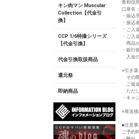
青和信
キン肉マン Muscular
口座名
Collection【代金引
・振込
換】
・振込
・ご入
CCP 1/6特撮シリーズ
・ご入
商品が
【代金引換】
・銀行
入金の
代金引換取扱商品
※引き
還元祭
その際
ご返金
ただし
即納商品
・キャ
※発送
■注意事
ご予約
・弊社