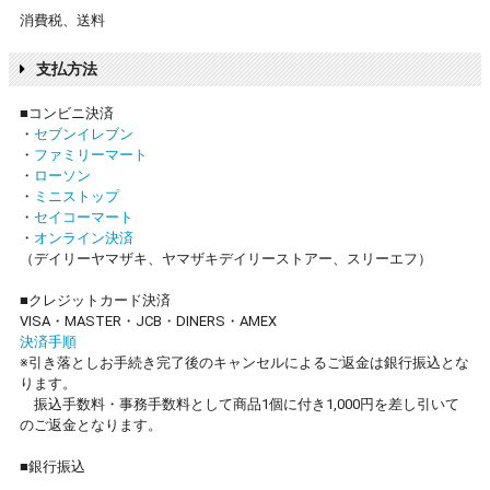
消費税、送料
支払方法
■コンビニ決済
・
セブンイレブン
・
ファミリーマート
・
ローソン
・
ミニストップ
・
セイコーマート
・
オンライン決済
（デイリーヤマザキ、ヤマザキデイリーストアー、スリーエフ）
■クレジットカード決済
VISA・MASTER・JCB・DINERS・AMEX
決済手順
※引き落としお手続き完了後のキャンセルによるご返金は銀行振込とな
ります。
振込手数料・事務手数料として商品1個に付き1,000円を差し引いて
のご返金となります。
■銀行振込