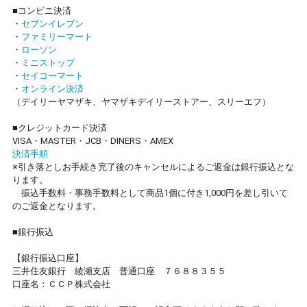
■コンビニ決済
・
セブンイレブン
・
ファミリーマート
・
ローソン
・
ミニストップ
・
セイコーマート
・
オンライン決済
（デイリーヤマザキ、ヤマザキデイリーストアー、スリーエフ）
■クレジットカード決済
VISA・MASTER・JCB・DINERS・AMEX
決済手順
※引き落としお手続き完了後のキャンセルによるご返金は銀行振込とな
ります。
振込手数料・事務手数料として商品1個に付き1,000円を差し引いて
のご返金となります。
■銀行振込
【銀行振込口座】
三井住友銀行 綾瀬支店 普通口座 ７６８８３５５
口座名：ＣＣＰ株式会社