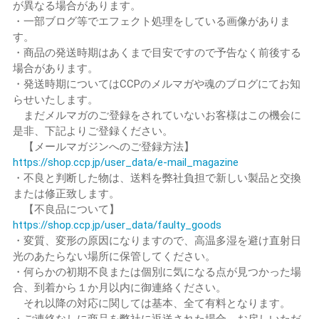
が異なる場合があります。
・一部ブログ等でエフェクト処理をしている画像がありま
す。
・商品の発送時期はあくまで目安ですので予告なく前後する
場合があります。
・発送時期についてはCCPのメルマガや魂のブログにてお知
らせいたします。
まだメルマガのご登録をされていないお客様はこの機会に
是非、下記よりご登録ください。
【メールマガジンへのご登録方法】
https://shop.ccp.jp/user_data/e-mail_magazine
・不良と判断した物は、送料を弊社負担で新しい製品と交換
または修正致します。
【不良品について】
https://shop.ccp.jp/user_data/faulty_goods
・変質、変形の原因になりますので、高温多湿を避け直射日
光のあたらない場所に保管してください。
・何らかの初期不良または個別に気になる点が見つかった場
合、到着から１か月以内に御連絡ください。
それ以降の対応に関しては基本、全て有料となります。
・ご連絡なしに商品を弊社に返送された場合、お戻しいただ