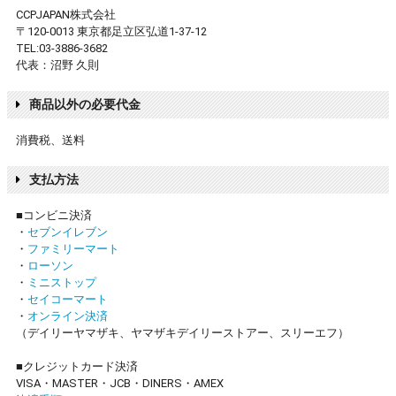
CCPJAPAN株式会社
〒120-0013 東京都足立区弘道1-37-12
TEL:03-3886-3682
代表：沼野 久則
商品以外の必要代金
消費税、送料
支払方法
■コンビニ決済
・
セブンイレブン
・
ファミリーマート
・
ローソン
・
ミニストップ
・
セイコーマート
・
オンライン決済
（デイリーヤマザキ、ヤマザキデイリーストアー、スリーエフ）
■クレジットカード決済
VISA・MASTER・JCB・DINERS・AMEX