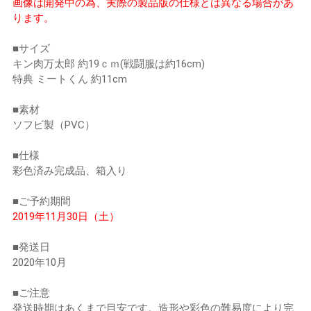
画像は開発中の為、実際の製品版の仕様とは異なる場合があ
ります。
■サイズ
キン肉万太郎 約19ｃｍ(戦闘服は約16cm)
特典 ミートくん 約11cm
■素材
ソフビ製（PVC）
■仕様
彩色済み完成品、箱入り
■ご予約期間
2019年11月30日（土）
■発送日
2020年10月
■ご注意
発送時期はあくまで目安です。造形や彩色の難易度により完