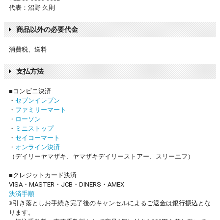
代表：沼野 久則
商品以外の必要代金
消費税、送料
支払方法
■コンビニ決済
・
セブンイレブン
・
ファミリーマート
・
ローソン
・
ミニストップ
・
セイコーマート
・
オンライン決済
（デイリーヤマザキ、ヤマザキデイリーストアー、スリーエフ）
■クレジットカード決済
VISA・MASTER・JCB・DINERS・AMEX
決済手順
※引き落としお手続き完了後のキャンセルによるご返金は銀行振込とな
ります。