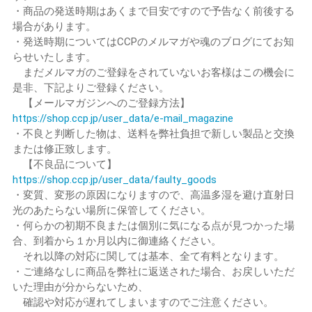
・商品の発送時期はあくまで目安ですので予告なく前後する
場合があります。
・発送時期についてはCCPのメルマガや魂のブログにてお知
らせいたします。
まだメルマガのご登録をされていないお客様はこの機会に
是非、下記よりご登録ください。
【メールマガジンへのご登録方法】
https://shop.ccp.jp/user_data/e-mail_magazine
・不良と判断した物は、送料を弊社負担で新しい製品と交換
または修正致します。
【不良品について】
https://shop.ccp.jp/user_data/faulty_goods
・変質、変形の原因になりますので、高温多湿を避け直射日
光のあたらない場所に保管してください。
・何らかの初期不良または個別に気になる点が見つかった場
合、到着から１か月以内に御連絡ください。
それ以降の対応に関しては基本、全て有料となります。
・ご連絡なしに商品を弊社に返送された場合、お戻しいただ
いた理由が分からないため、
確認や対応が遅れてしまいますのでご注意ください。