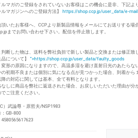
ルマガのご登録をされていないお客様はこの機会に是非、下記よ
ルマガジンへのご登録方法】
https://shop.ccp.jp/user_data/e-ma
約頂いたお客様へ、CCPより新製品情報をメールにてお送りする場
@ccp.jpまでお問い合わせ下さい。配信を停止致します。
と判断した物は、送料を弊社負担で新しい製品と交換または修正致
品について】
”>https://shop.ccp.jp/user_data/faulty_goods
、変形の原因になりますので、高温多湿を避け直射日光のあたらな
かの初期不良または個別に気になる点が見つかった場合、到着から
降の対応に関しては基本、全て有料となります。
絡なしに商品を弊社に返送された場合、お戻しいただいた理由が分
のでご注意ください。
（C）武論尊・原哲夫/NSP1983
：GB-800
580565617623