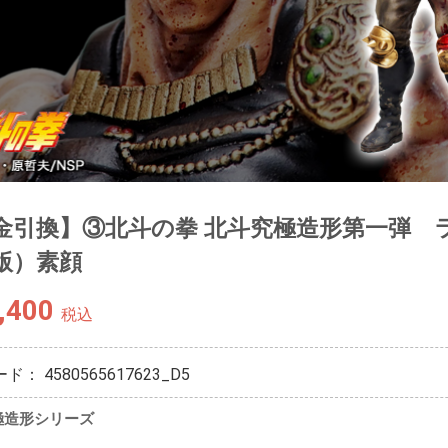
金引換】③北斗の拳 北斗究極造形第一弾 
版）素顔
,400
税込
ード：
4580565617623_D5
極造形シリーズ