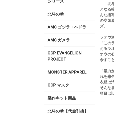
シリーズ
「北斗
となる
北斗の拳
んな描
の空気
ズ。
AMC ゴジラ・ヘドラ
ラオウ
AMC ガメラ
「この
えるラ
CCP EVANGELION
オウの
PROJECT
余すこ
「暴力
MONSTER APPAREL
れを彩
衣服は
CCP マスク
そんな
項目は
製作キット商品
北斗の拳【代金引換】