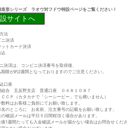
極造形シリーズ ラオウ対フドウ特設ページをご覧ください！
設サイトへ
方法
ビニ決済
ジットカード決済
振込
ビニ決済は、コンビニ決済番号を取得後、
期限が約2週間となっておりますのでご注意ください。
振込口座
用組合 五反野支店 普通口座 ０４８１０８７
：ＣＣＰ（カタカナで「シーシーピー」でも構いません）
手数料はお客様ご負担にてお願い致します。
者名のところに お名前、注文番号の記載をお願い致します。
金の確認メールは平日５日間程頂く場合があります。
金後1週間たっても入金確認メールが届かない場合はお問合せくださ