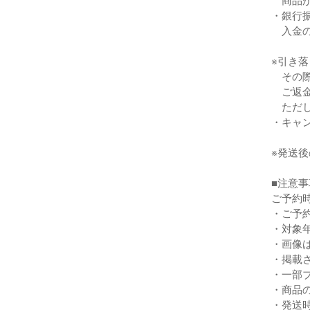
商品が
・銀行
入金の
※引き
その際
ご返金
ただし
・キャ
※発送
■注意事
ご予約
・ご予
・対象
・画像
・掲載
・一部
・商品
・発送