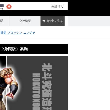
¥ 0
0
合計
質問
会社概要
カゴの中を見る
委員長
ブロッケン
ニンジャ
オウ激闘版）素顔