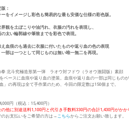
定版：
ラーをイメージし彩色も簡易的な最も安価な仕様の彩色版。
：
世界観を土ぼこりや油汚れ、衣服の汚れを表現し、
画の太い輪郭線や筆致までを彩色で表現。
：
加え血痕のも過去に衣服に付いたものや返り血の色の表現
、一部は一つとして同じものは無い唯一無二を再現。
の拳 北斗究極造形第一弾 ラオウ対フドウ（ラオウ激闘版）素顔
版をベースに血痕や返り血の塗装。血痕や返り血の一部は同じもの
り血」の再現は全て手作業のため、今回の限定数は150個まで。
,000円（税込：15,400円）
の他に別途送料1,100円と代引き手数料330円の合計1,430円がか
でのお支払いをご希望の方は→
こちら
からご注文お願い致します。