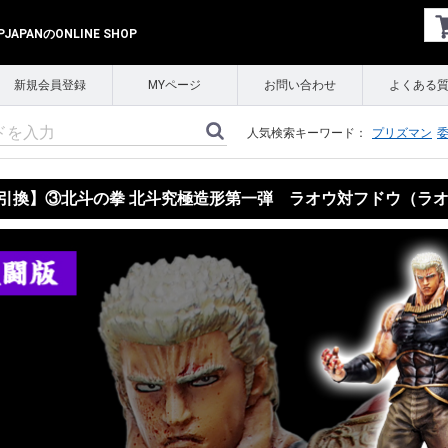
APANのONLINE SHOP
新規会員登録
MYページ
お問い合わせ
よくある
人気検索キーワード：
プリズマン
引換】③北斗の拳 北斗究極造形第一弾 ラオウ対フドウ（ラ