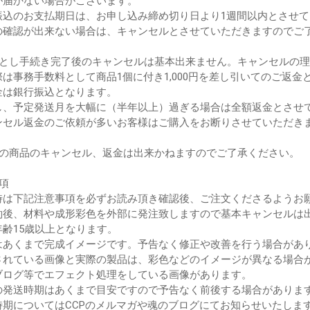
届かない場合がございます。
振込のお支払期日は、お申し込み締め切り日より1週間以内とさせ
確認が出来ない場合は、キャンセルとさせていただきますのでご
落とし手続き完了後のキャンセルは基本出来ません。キャンセルの
は事務手数料として商品1個に付き1,000円を差し引いてのご返金
は銀行振込となります。
、予定発送月を大幅に（半年以上）過ぎる場合は全額返金とさせ
ンセル返金のご依頼が多いお客様はご購入をお断りさせていただき
後の商品のキャンセル、返金は出来かねますのでご了承ください。
項
時は下記注意事項を必ずお読み頂き確認後、ご注文くださるようお
約後、材料や成形彩色を外部に発注致しますので基本キャンセルは
年齢15歳以上となります。
はあくまで完成イメージです。予告なく修正や改善を行う場合があ
されている画像と実際の製品は、彩色などのイメージが異なる場合
ブログ等でエフェクト処理をしている画像があります。
の発送時期はあくまで目安ですので予告なく前後する場合がありま
時期についてはCCPのメルマガや魂のブログにてお知らせいたしま