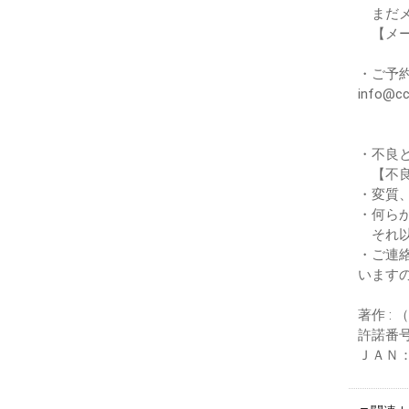
まだメ
【メー
・ご予
info
・不良
【不良
・変質
・何ら
それ以
・ご連
います
著作 : 
許諾番号
ＪＡＮ：4