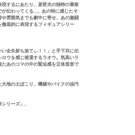
表現するにあたり、原哲夫の独特の筆致
でが伝わってくる…。あの時に感じたそ
管や雰囲気までも劇中に寄せ、あの激闘
を徹底的に表現するフィギュアシリー
かい全矢射ち放てぃ！！」と手下共に伝
シロウを感じ後退するラオウ。気高いラ
観たあのコマの中の緊迫感を立体造形で
た大地の土ぼこり、機械やバイクの油汚
形シリーズ」、