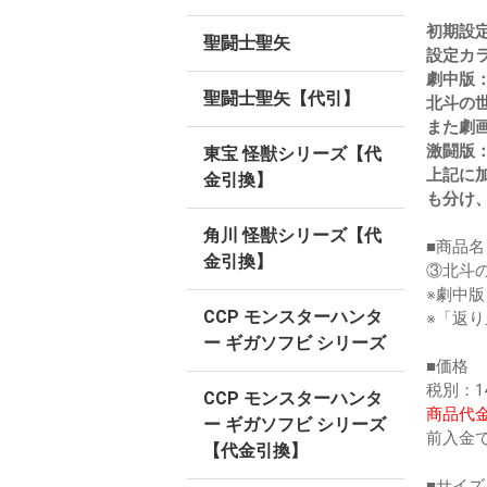
初期設
聖闘士聖矢
設定カ
劇中版
聖闘士聖矢【代引】
北斗の
また劇
激闘版
東宝 怪獣シリーズ【代
上記に
金引換】
も分け
角川 怪獣シリーズ【代
■商品名
金引換】
③北斗
※劇中
CCP モンスターハンタ
※「返
ー ギガソフビ シリーズ
■価格
税別：14
CCP モンスターハンタ
商品代金
ー ギガソフビ シリーズ
前入金
【代金引換】
■サイズ