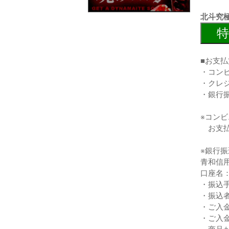
北斗究
特
■お支払
・コン
・クレ
・銀行
※コン
お支払
※銀行
青和信
口座名
・振込
・振込
・ご入
・ご入