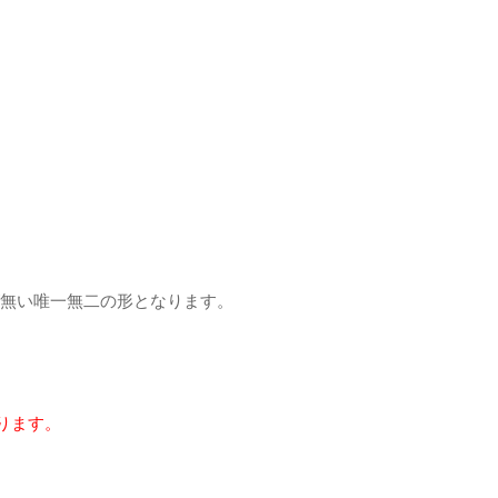
が無い唯一無二の形となります。
かります。