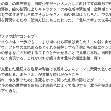
の拳」の世界観を、当時少年だった大人たちに向けて立体造形で
輪郭線、線の強弱によりキャラクターの存在感や緊迫感、空気感ま
写を立体造形でも再現できないか？と、顔や体型はもちろん、空気
感を再現するため、塗装方法にもこだわった、「北斗の拳」の世界
対フドウ製作コンセプト
ラオウの体、一歩でもここより退いたら容赦は要らぬ！この背に向
オウ。フドウの鬼気迫る姿とそれを後押しする子供たちの目にケン
心の動きをこの対峙するフドウと合わせることで見事に再現。当時
となく表現する、これがCCPが繰り出す北斗究極造形第一弾！
が支配した世紀末を造形や彩色で表現する」をテーマに荒野の乾い
色で魅せる。また「水」が貴重な時代だからこそ
汚れ、命を繋ぐために生死をかけて闘った血痕の跡などが・・・。
北斗の拳の世界観を造形は勿論彩色によって表現する「北斗究極造
以下の通り。