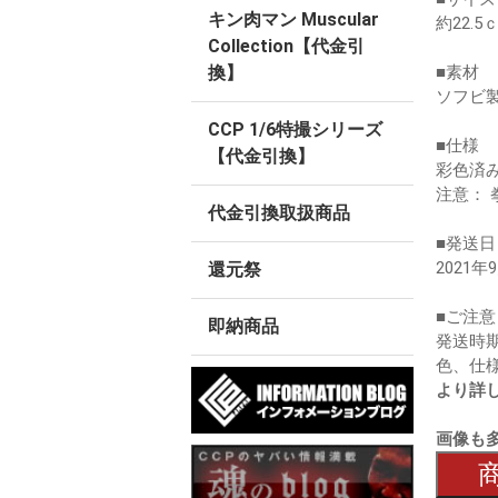
キン肉マン Muscular
約22.5
Collection【代金引
■素材
換】
ソフビ製
CCP 1/6特撮シリーズ
■仕様
【代金引換】
彩色済
注意： 
代金引換取扱商品
■発送日
2021
還元祭
■ご注意
即納商品
発送時
色、仕
より詳
画像も