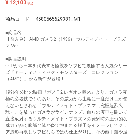
¥ 12,100
税込
商品コード：
4580565629381_M1
■商品名
【前入金】 AMC ガメラ2（1996） ウルティメイト・プラズ
マ Ver.
■製品説明
CCPから日本を代表する怪獣をソフビで展開する人気シリー
ズ「アーティスティック・モンスターズ・コレクション
（AMC）」から新作が登場！！
1996年公開の映画『ガメラ2 レギオン襲来』より、ガメラ究
極の必殺技でものあり、その威力から生涯に一度だけしか使
えないとされる『ウルティメイト・プラズマ（究極超烈火
球）』を放ったガメラがラインナップ。自らの腹甲を開いて
直接放射するウルティメイト・プラズマの発射時の圧倒的な
威力で熱く腹部全体が炎で包まれる様子をイメージしてクリ
ア成形再現しソフビならではの仕上がりに。その他甲羅や足