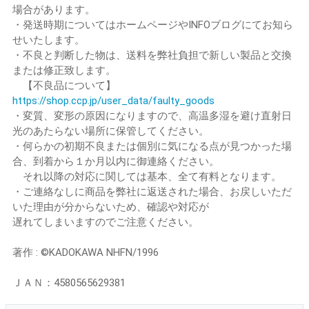
場合があります。
・発送時期についてはホームページやINFOブログにてお知ら
せいたします。
・不良と判断した物は、送料を弊社負担で新しい製品と交換
または修正致します。
【不良品について】
https://shop.ccp.jp/user_data/faulty_goods
・変質、変形の原因になりますので、高温多湿を避け直射日
光のあたらない場所に保管してください。
・何らかの初期不良または個別に気になる点が見つかった場
合、到着から１か月以内に御連絡ください。
それ以降の対応に関しては基本、全て有料となります。
・ご連絡なしに商品を弊社に返送された場合、お戻しいただ
いた理由が分からないため、確認や対応が
遅れてしまいますのでご注意ください。
著作 : ©KADOKAWA NHFN/1996
ＪＡＮ：4580565629381