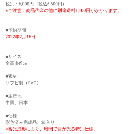
税別：6,000円（税込6,600円）
※ご注意：商品代金の他に別途送料1,100円がかかります。
■予約期間
2022年2月15日
■サイズ
全高 約9㎝
■素材
ソフビ製（PVC）
■生産地
中国、日本
■仕様
彩色済み完成品、箱入り
※蓄光成形により、暗闇で目が光る特別仕様。