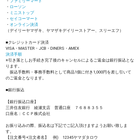
・
ファミリーマート
・
ローソン
・
ミニストップ
・
セイコーマート
・
オンライン決済
（デイリーヤマザキ、ヤマザキデイリーストアー、スリーエフ）
■クレジットカード決済
VISA・MASTER・JCB・DINERS・AMEX
決済手順
※引き落としお手続き完了後のキャンセルによるご返金は銀行振込とな
ります。
振込手数料・事務手数料として商品1個に付き1,000円を差し引いて
のご返金となります。
■銀行振込
【銀行振込口座】
三井住友銀行 綾瀬支店 普通口座 ７６８８３５５
口座名：ＣＣＰ株式会社
お振り込みの際、振込名は下記でご記入頂けますようお願い致しま
す。
【注文番号+注文者名】 例) 12345ヤマダタロウ