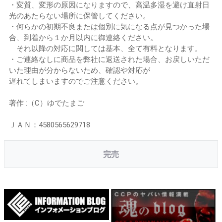
・変質、変形の原因になりますので、高温多湿を避け直射日
光のあたらない場所に保管してください。
・何らかの初期不良または個別に気になる点が見つかった場
合、到着から１か月以内に御連絡ください。
それ以降の対応に関しては基本、全て有料となります。
・ご連絡なしに商品を弊社に返送された場合、お戻しいただ
いた理由が分からないため、確認や対応が
遅れてしまいますのでご注意ください。
著作 :（C）ゆでたまご
ＪＡＮ：4580565629718
完売