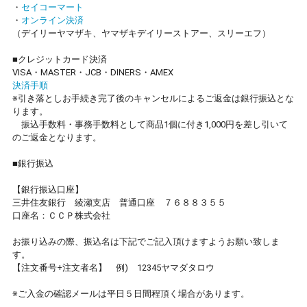
・
セイコーマート
・
オンライン決済
（デイリーヤマザキ、ヤマザキデイリーストアー、スリーエフ）
■クレジットカード決済
VISA・MASTER・JCB・DINERS・AMEX
決済手順
※引き落としお手続き完了後のキャンセルによるご返金は銀行振込とな
ります。
振込手数料・事務手数料として商品1個に付き1,000円を差し引いて
のご返金となります。
■銀行振込
【銀行振込口座】
三井住友銀行 綾瀬支店 普通口座 ７６８８３５５
口座名：ＣＣＰ株式会社
お振り込みの際、振込名は下記でご記入頂けますようお願い致しま
す。
【注文番号+注文者名】 例) 12345ヤマダタロウ
※ご入金の確認メールは平日５日間程頂く場合があります。