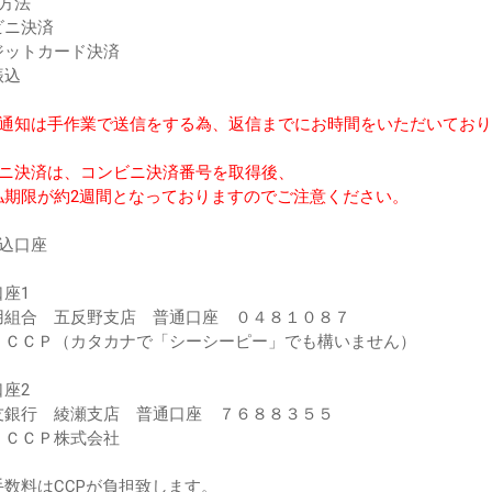
方法
ビニ決済
ジットカード決済
振込
金通知は手作業で送信をする為、返信までにお時間をいただいてお
ビニ決済は、コンビニ決済番号を取得後、
期限が約2週間となっておりますのでご注意ください。
振込口座
座1
用組合 五反野支店 普通口座 ０４８１０８７
：ＣＣＰ（カタカナで「シーシーピー」でも構いません）
座2
友銀行 綾瀬支店 普通口座 ７６８８３５５
：ＣＣＰ株式会社
手数料はCCPが負担致します。