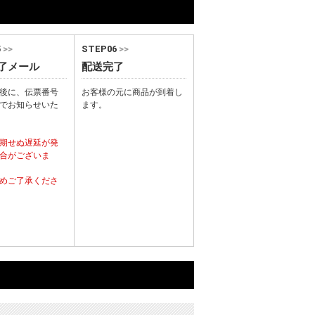
5
>>
STEP06
>>
了メール
配送完了
後に、伝票番号
お客様の元に商品が到着し
でお知らせいた
ます。
期せぬ遅延が発
合がございま
めご了承くださ