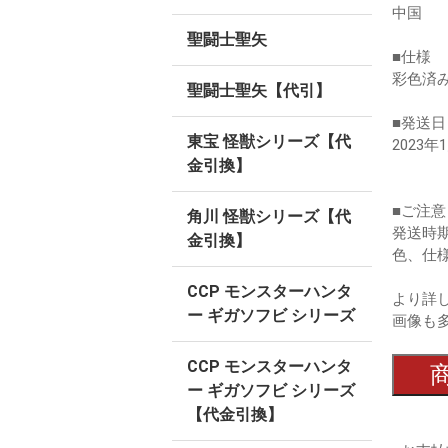
中国
聖闘士聖矢
■仕様
彩色済
聖闘士聖矢【代引】
■発送日
東宝 怪獣シリーズ【代
2023年
金引換】
■ご注意
角川 怪獣シリーズ【代
発送時
金引換】
色、仕
CCP モンスターハンタ
より詳
ー ギガソフビ シリーズ
画像も
CCP モンスターハンタ
ー ギガソフビ シリーズ
【代金引換】