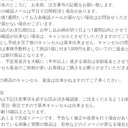
者名のところに お名前、注文番号の記載をお願い致します。
金の確認メールは平日５日間程頂く場合があります。
金後1週間たっても入金確認メールが届かない場合はお問合せくださ
届かない場合がございます。
振込のお支払期日は、お申し込み締め切り日より1週間以内とさせ
確認が出来ない場合は、キャンセルとさせていただきますのでご
落とし手続き完了後のキャンセルは基本出来ません。キャンセルの
は事務手数料として商品1個に付き1,000円を差し引いてのご返金
は銀行振込となります。
、予定発送月を大幅に（半年以上）過ぎる場合は全額返金とさせ
ンセル返金のご依頼が多いお客様はご購入をお断りさせていただき
後の商品のキャンセル、返金は出来かねますのでご了承ください。
項
時は下記注意事項を必ずお読み頂き確認後、ご注文くださるようお
、受注･発注ですので基本キャンセルは出来ません。
年齢15歳以上となります。
はあくまで完成イメージです。予告なく修正や改善を行う場合があ
されている画像と実際の製品は、彩色などのイメージが異なる場合