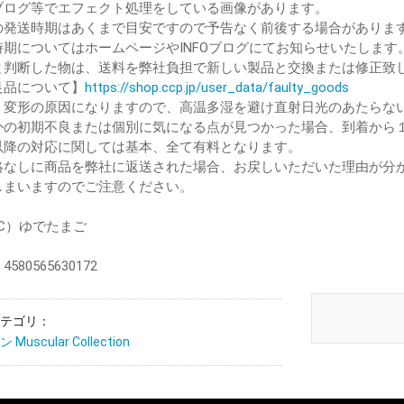
ブログ等でエフェクト処理をしている画像があります。
の発送時期はあくまで目安ですので予告なく前後する場合がありま
時期についてはホームページやINFOブログにてお知らせいたします
と判断した物は、送料を弊社負担で新しい製品と交換または修正致
品について】
https://shop.ccp.jp/user_data/faulty_goods
、変形の原因になりますので、高温多湿を避け直射日光のあたらな
かの初期不良または個別に気になる点が見つかった場合、到着から
降の対応に関しては基本、全て有料となります。
絡なしに商品を弊社に返送された場合、お戻しいただいた理由が分
しまいますのでご注意ください。
（C）ゆでたまご
580565630172
テゴリ：
uscular Collection