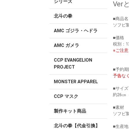
シリーズ
Ve
北斗の拳
■商品名
ソフビ製 
AMC ゴジラ・ヘドラ
■価格
税別：13
AMC ガメラ
※ご注意
CCP EVANGELION
PROJECT
■予約期
予告な
MONSTER APPAREL
■サイズ
約26㎝
CCP マスク
■素材
製作キット商品
ソフビ製
北斗の拳【代金引換】
■生産地