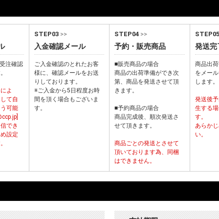
STEP03
>>
STEP04
>>
STEP0
ル
入金確認メール
予約・販売商品
発送完
から受注確認
ご入金確認のとれたお客
■販売商品の場合
商品出荷
す。
様に、確認メールをお送
商品の出荷準備ができ次
をメール
りしております。
第、商品を発送させて頂
します。
ーによ
※ご入金から5日程度お時
きます。
として自
間を頂く場合もございま
発送後予
まう可能
す。
■予約商品の場合
生する場
p.jp]
商品完成後、順次発送さ
す。
受信でき
せて頂きます。
あらかじ
じめ設定
い。
す。
商品ごとの発送とさせて
頂いております為、同梱
はできません。