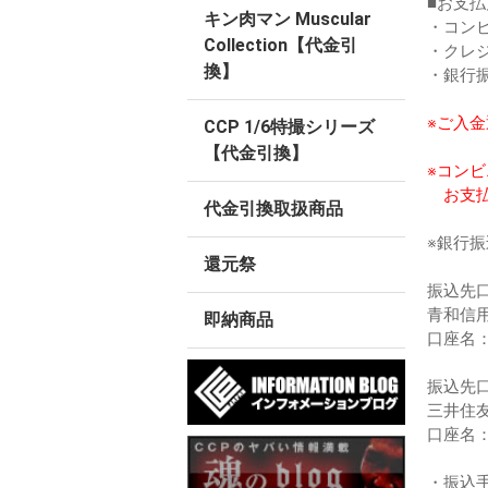
■お支払
キン肉マン Muscular
・コン
Collection【代金引
・クレ
換】
・銀行
※ご入
CCP 1/6特撮シリーズ
【代金引換】
※コン
お支払
代金引換取扱商品
※銀行
還元祭
振込先口
青和信
即納商品
口座名
振込先口
三井住
口座名
・振込