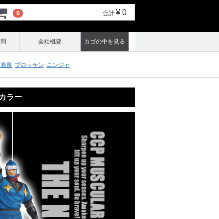
¥ 0
0
合計
質問
会社概要
カゴの中を見る
委員長
ブロッケン
ニンジャ
作カラー