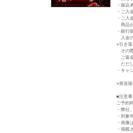
・振込
・ご入
・ご入
商品が
・銀行
入金の
※引き
その際
ご返金
ただし
・キャ
※発送
■注意事
ご予約
・弊社
・対象
・画像
・掲載