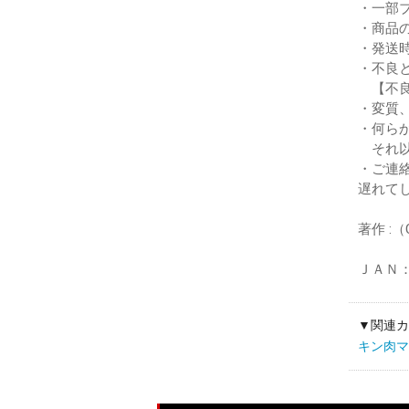
・一部
・商品
・発送
・不良
【不良
・変質
・何ら
それ以
・ご連
遅れて
著作 :
ＪＡＮ：4
▼関連カ
キン肉マン M