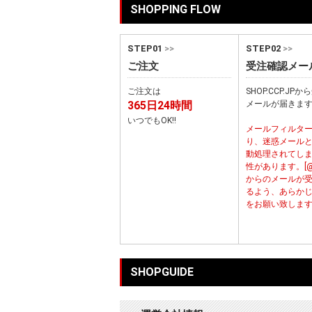
SHOPPING FLOW
STEP01
>>
STEP02
>>
ご注文
受注確認メー
ご注文は
SHOP.CCP.JP
365日24時間
メールが届きま
いつでもOK!!
メールフィルタ
り、迷惑メール
動処理されてし
性があります。[@cc
からのメールが
るよう、あらか
をお願い致しま
SHOPGUIDE