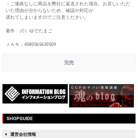
・ご連絡なしに商品を弊社に返送された場合、お戻しいただ
いた理由が分からないため、確認や対応が
遅れてしまいますのでご注意ください。
著作 :（C）ゆでたまご
ＪＡＮ：4580565630509
完売
SHOPGUIDE
運営会社情報