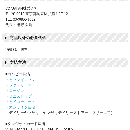
CCPJAPAN株式会社
〒120-0013 東京都足立区弘道1-37-12
TEL:03-3886-3682
代表：沼野 久則
商品以外の必要代金
消費税、送料
支払方法
■コンビニ決済
・
セブンイレブン
・
ファミリーマート
・
ローソン
・
ミニストップ
・
セイコーマート
・
オンライン決済
（デイリーヤマザキ、ヤマザキデイリーストアー、スリーエフ）
■クレジットカード決済
VISA・MASTER・JCB・DINERS・AMEX