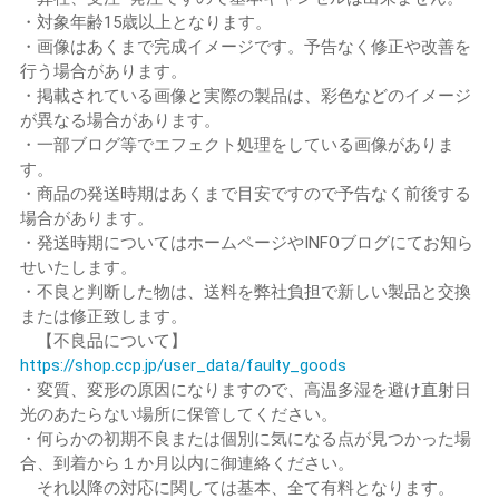
・対象年齢15歳以上となります。
・画像はあくまで完成イメージです。予告なく修正や改善を
行う場合があります。
・掲載されている画像と実際の製品は、彩色などのイメージ
が異なる場合があります。
・一部ブログ等でエフェクト処理をしている画像がありま
す。
・商品の発送時期はあくまで目安ですので予告なく前後する
場合があります。
・発送時期についてはホームページやINFOブログにてお知ら
せいたします。
・不良と判断した物は、送料を弊社負担で新しい製品と交換
または修正致します。
【不良品について】
https://shop.ccp.jp/user_data/faulty_goods
・変質、変形の原因になりますので、高温多湿を避け直射日
光のあたらない場所に保管してください。
・何らかの初期不良または個別に気になる点が見つかった場
合、到着から１か月以内に御連絡ください。
それ以降の対応に関しては基本、全て有料となります。