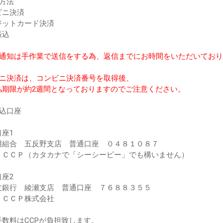
方法
ビニ決済
ジットカード決済
振込
金通知は手作業で送信をする為、返信までにお時間をいただいてお
ビニ決済は、コンビニ決済番号を取得後、
期限が約2週間となっておりますのでご注意ください。
振込口座
座1
用組合 五反野支店 普通口座 ０４８１０８７
：ＣＣＰ（カタカナで「シーシーピー」でも構いません）
座2
友銀行 綾瀬支店 普通口座 ７６８８３５５
：ＣＣＰ株式会社
手数料はCCPが負担致します。