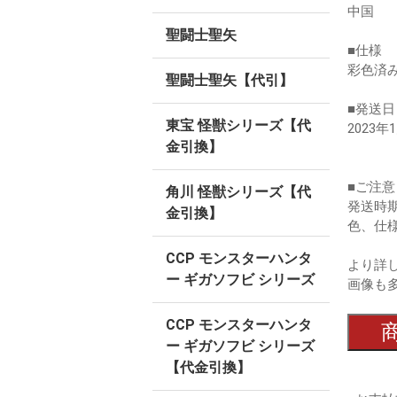
中国
聖闘士聖矢
■仕様
彩色済
聖闘士聖矢【代引】
■発送日
東宝 怪獣シリーズ【代
2023年
金引換】
■ご注意
角川 怪獣シリーズ【代
発送時
金引換】
色、仕
CCP モンスターハンタ
より詳
ー ギガソフビ シリーズ
画像も
CCP モンスターハンタ
ー ギガソフビ シリーズ
【代金引換】