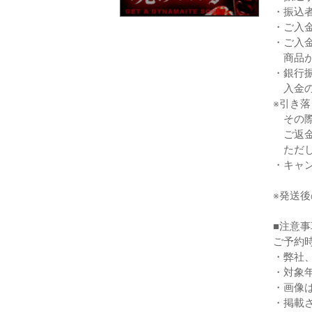
・振込
・ご入
・ご入
商品が
・銀行
入金の
※引き
その際
ご返金
ただし
・キャ
※発送
■注意事
ご予約
・弊社
・対象
・画像
・掲載