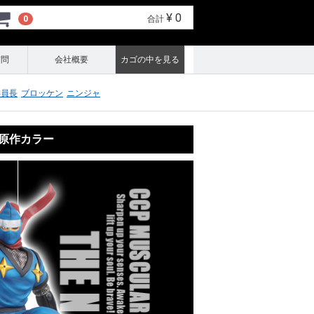
¥ 0
0
合計
質問
会社概要
カゴの中を見る
委員長
ブロッケン
ニンジャ
. 原作カラー