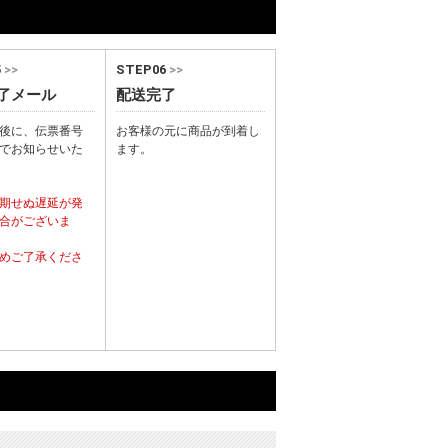
5
>>
STEP06
>>
了メール
配送完了
後に、伝票番号
お客様の元に商品が到着し
でお知らせいた
ます。
期せぬ遅延が発
合がございま
めご了承くださ