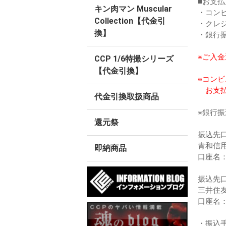
■お支払
キン肉マン Muscular
・コン
Collection【代金引
・クレ
換】
・銀行
※ご入
CCP 1/6特撮シリーズ
【代金引換】
※コン
お支払
代金引換取扱商品
※銀行
還元祭
振込先口
青和信
即納商品
口座名
振込先口
三井住
口座名
・振込