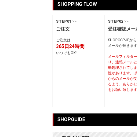
SHOPPING FLOW
STEP01
>>
STEP02
>>
ご注文
受注確認メー
ご注文は
SHOP.CCP.JP
365日24時間
メールが届きま
いつでもOK!!
メールフィルタ
り、迷惑メール
動処理されてし
性があります。[@cc
からのメールが
るよう、あらか
をお願い致しま
SHOPGUIDE