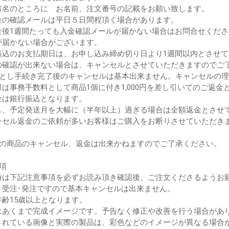
者名のところに お名前、注文番号の記載をお願い致します。
金の確認メールは平日５日間程頂く場合があります。
金後1週間たっても入金確認メールが届かない場合はお問合せくださ
届かない場合がございます。
振込のお支払期日は、お申し込み締め切り日より1週間以内とさせ
確認が出来ない場合は、キャンセルとさせていただきますのでご
落とし手続き完了後のキャンセルは基本出来ません。キャンセルの
は事務手数料として商品1個に付き1,000円を差し引いてのご返金
は銀行振込となります。
、予定発送月を大幅に（半年以上）過ぎる場合は全額返金とさせ
ンセル返金のご依頼が多いお客様はご購入をお断りさせていただき
後の商品のキャンセル、返金は出来かねますのでご了承ください。
項
時は下記注意事項を必ずお読み頂き確認後、ご注文くださるようお
、受注･発注ですので基本キャンセルは出来ません。
年齢15歳以上となります。
はあくまで完成イメージです。予告なく修正や改善を行う場合があ
されている画像と実際の製品は、彩色などのイメージが異なる場合