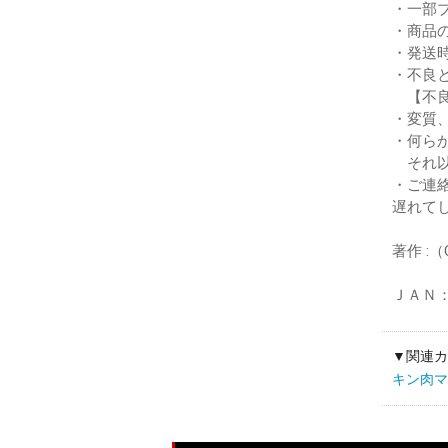
・一部
・商品
・発送
・不良
【不良
・変質
・何ら
それ以
・ご連
遅れて
著作 :
ＪＡＮ：4
▼関連カ
キン肉マン M