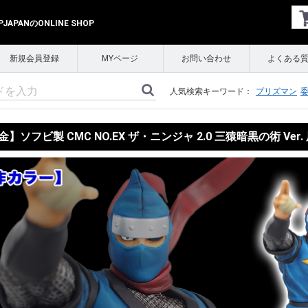
APANのONLINE SHOP
新規会員登録
MYページ
お問い合わせ
よくある
人気検索キーワード：
プリズマン
】ソフビ製 CMC NO.EX ザ・ニンジャ 2.0 三猿暗黒の術 Ver