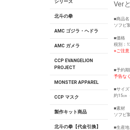
シリーズ
Ve
北斗の拳
■商品名
ソフビ製 
AMC ゴジラ・ヘドラ
■価格
税別：13
AMC ガメラ
※ご注意
CCP EVANGELION
PROJECT
■予約期
予告な
MONSTER APPAREL
■サイズ
約15㎝
CCP マスク
■素材
製作キット商品
ソフビ製
北斗の拳【代金引換】
■生産地