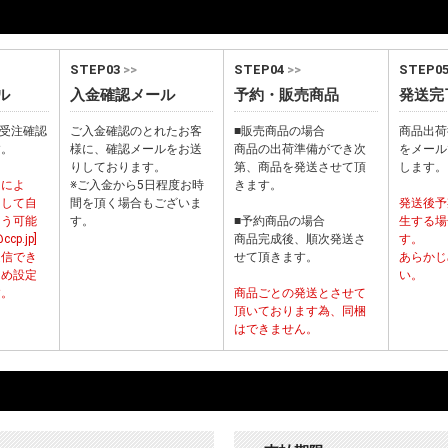
STEP03
>>
STEP04
>>
STEP0
ル
入金確認メール
予約・販売商品
発送完
から受注確認
ご入金確認のとれたお客
■販売商品の場合
商品出荷
す。
様に、確認メールをお送
商品の出荷準備ができ次
をメール
りしております。
第、商品を発送させて頂
します。
ーによ
※ご入金から5日程度お時
きます。
として自
間を頂く場合もございま
発送後予
まう可能
す。
■予約商品の場合
生する場
p.jp]
商品完成後、順次発送さ
す。
受信でき
せて頂きます。
あらかじ
じめ設定
い。
す。
商品ごとの発送とさせて
頂いております為、同梱
はできません。