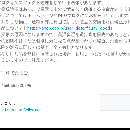
ブログ等でエフェクト処理をしている画像があります。
の発送時期はあくまで目安ですので予告なく前後する場合がありま
時期についてはホームページやINFOブログにてお知らせいたします
と判断した物は、送料を弊社負担で新しい製品と交換または修正致
品について】
https://shop.ccp.jp/user_data/faulty_goods
、変形の原因になりますので、高温多湿を避け直射日光のあたらな
かの初期不良または個別に気になる点が見つかった場合、到着から
降の対応に関しては基本、全て有料となります。
絡なしに商品を弊社に返送された場合、お戻しいただいた理由が分
しまいますのでご注意ください。
（C）ゆでたまご
580565630196
テゴリ：
uscular Collection