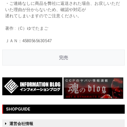
・ご連絡なしに商品を弊社に返送された場合、お戻しいただ
いた理由が分からないため、確認や対応が
遅れてしまいますのでご注意ください。
著作 :（C）ゆでたまご
ＪＡＮ：4580565630547
完売
SHOPGUIDE
運営会社情報