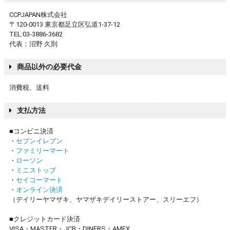
CCPJAPAN株式会社
〒120-0013 東京都足立区弘道1-37-12
TEL:03-3886-3682
代表：沼野 久則
商品以外の必要代金
消費税、送料
支払方法
■コンビニ決済
・
セブンイレブン
・
ファミリーマート
・
ローソン
・
ミニストップ
・
セイコーマート
・
オンライン決済
（デイリーヤマザキ、ヤマザキデイリーストアー、スリーエフ）
■クレジットカード決済
VISA・MASTER・JCB・DINERS・AMEX