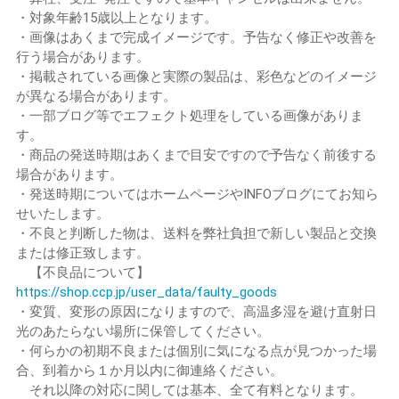
・対象年齢15歳以上となります。
・画像はあくまで完成イメージです。予告なく修正や改善を
行う場合があります。
・掲載されている画像と実際の製品は、彩色などのイメージ
が異なる場合があります。
・一部ブログ等でエフェクト処理をしている画像がありま
す。
・商品の発送時期はあくまで目安ですので予告なく前後する
場合があります。
・発送時期についてはホームページやINFOブログにてお知ら
せいたします。
・不良と判断した物は、送料を弊社負担で新しい製品と交換
または修正致します。
【不良品について】
https://shop.ccp.jp/user_data/faulty_goods
・変質、変形の原因になりますので、高温多湿を避け直射日
光のあたらない場所に保管してください。
・何らかの初期不良または個別に気になる点が見つかった場
合、到着から１か月以内に御連絡ください。
それ以降の対応に関しては基本、全て有料となります。