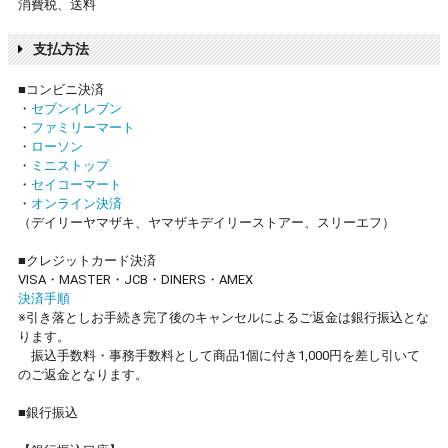
消費税、送料
支払方法
■コンビニ決済
・
セブンイレブン
・
ファミリーマート
・
ローソン
・
ミニストップ
・
セイコーマート
・
オンライン決済
（デイリーヤマザキ、ヤマザキデイリーストアー、スリーエフ）
■クレジットカード決済
VISA・MASTER・JCB・DINERS・AMEX
決済手順
※引き落としお手続き完了後のキャンセルによるご返金は銀行振込とな
ります。
振込手数料・事務手数料として商品1個に付き1,000円を差し引いて
のご返金となります。
■銀行振込