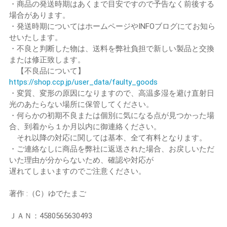
・商品の発送時期はあくまで目安ですので予告なく前後する
場合があります。
・発送時期についてはホームページやINFOブログにてお知ら
せいたします。
・不良と判断した物は、送料を弊社負担で新しい製品と交換
または修正致します。
【不良品について】
https://shop.ccp.jp/user_data/faulty_goods
・変質、変形の原因になりますので、高温多湿を避け直射日
光のあたらない場所に保管してください。
・何らかの初期不良または個別に気になる点が見つかった場
合、到着から１か月以内に御連絡ください。
それ以降の対応に関しては基本、全て有料となります。
・ご連絡なしに商品を弊社に返送された場合、お戻しいただ
いた理由が分からないため、確認や対応が
遅れてしまいますのでご注意ください。
著作 :（C）ゆでたまご
ＪＡＮ：4580565630493