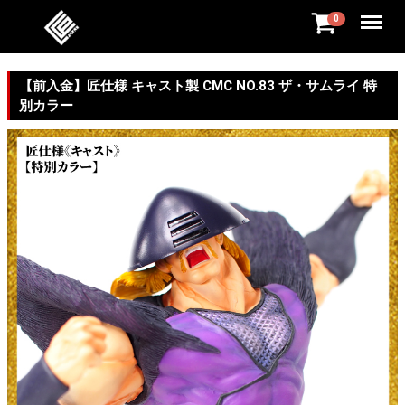
Menu
0
【前入金】匠仕様 キャスト製 CMC NO.83 ザ・サムライ 特
別カラー