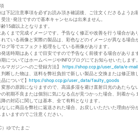
項
時は下記注意事項を必ずお読み頂き確認後、ご注文くださるようお
、受注･発注ですので基本キャンセルは出来ません。
年齢15歳以上となります。
はあくまで完成イメージです。予告なく修正や改善を行う場合があ
されている画像と実際の製品は、彩色などのイメージが異なる場合
ブログ等でエフェクト処理をしている画像があります。
の発送時期はあくまで目安ですので予告なく前後する場合がありま
時期についてはホームページやINFOブログにてお知らせいたします
ルマガジンへのご登録方法】
https://shop.ccp.jp/user_data/e-ma
と判断した物は、送料を弊社負担で新しい製品と交換または修正致
品について】
https://shop.ccp.jp/user_data/faulty_goods
、変形の原因になりますので、高温多湿を避け直射日光のあたらな
かの初期不良または個別に気になる点が見つかった場合、到着から
降の対応に関しては基本、全て有料となります。
絡なしに商品を弊社に返送された場合、お戻しいただいた理由が分
しまいますのでご注意ください。
（C）ゆでたまご