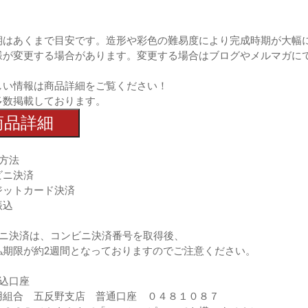
期はあくまで目安です。造形や彩色の難易度により完成時期が大幅
様が変更する場合があります。変更する場合はブログやメルマガに
しい情報は商品詳細をご覧ください！
多数掲載しております。
商品詳細
方法
ビニ決済
ジットカード決済
振込
ビニ決済は、コンビニ決済番号を取得後、
期限が約2週間となっておりますのでご注意ください。
振込口座
用組合 五反野支店 普通口座 ０４８１０８７