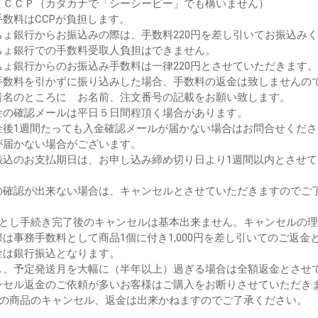
：ＣＣＰ（カタカナで「シーシーピー」でも構いません）
手数料はCCPが負担します。
ちょ銀行からお振込みの際は、手数料220円を差し引いてお振込み
ょ銀行での手数料受取人負担はできません。
ょ銀行からのお振込み手数料は一律220円とさせていただきます。
手数料を引かずに振り込みした場合、手数料の返金は致しませんの
者名のところに お名前、注文番号の記載をお願い致します。
金の確認メールは平日５日間程頂く場合があります。
金後1週間たっても入金確認メールが届かない場合はお問合せくださ
届かない場合がございます。
振込のお支払期日は、お申し込み締め切り日より1週間以内とさせ
確認が出来ない場合は、キャンセルとさせていただきますのでご
落とし手続き完了後のキャンセルは基本出来ません。キャンセルの
は事務手数料として商品1個に付き1,000円を差し引いてのご返金
は銀行振込となります。
、予定発送月を大幅に（半年以上）過ぎる場合は全額返金とさせ
ンセル返金のご依頼が多いお客様はご購入をお断りさせていただき
後の商品のキャンセル、返金は出来かねますのでご了承ください。