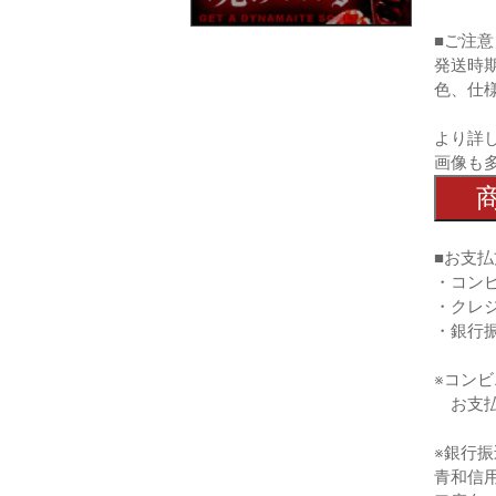
■ご注意
発送時
色、仕
より詳
画像も
■お支払
・コン
・クレ
・銀行
※コン
お支払
※銀行
青和信