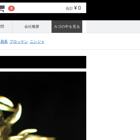
¥ 0
0
合計
質問
会社概要
カゴの中を見る
委員長
ブロッケン
ニンジャ