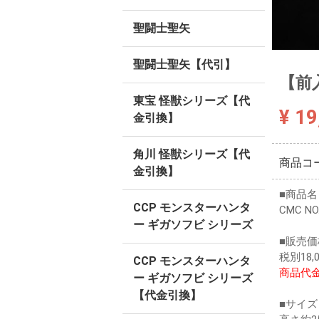
聖闘士聖矢
聖闘士聖矢【代引】
【前入
東宝 怪獣シリーズ【代
¥ 19
金引換】
角川 怪獣シリーズ【代
商品コ
金引換】
■商品名
CCP モンスターハンタ
CMC N
ー ギガソフビ シリーズ
■販売価
税別18
CCP モンスターハンタ
商品代金
ー ギガソフビ シリーズ
【代金引換】
■サイズ