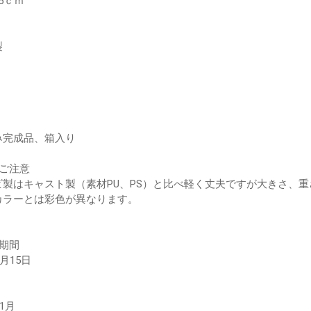
5ｃｍ
製
み完成品、箱入り
のご注意
ビ製はキャスト製（素材PU、PS）と比べ軽く丈夫ですが大きさ、
カラーとは彩色が異なります。
期間
2月15日
11月