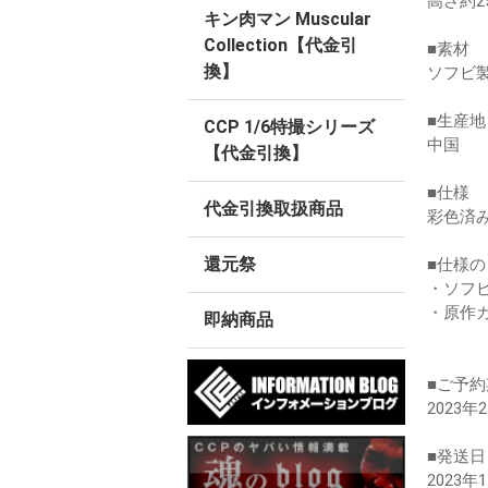
高さ約2
キン肉マン Muscular
Collection【代金引
■素材
換】
ソフビ
■生産地
CCP 1/6特撮シリーズ
中国
【代金引換】
■仕様
代金引換取扱商品
彩色済
還元祭
■仕様
・ソフ
・原作
即納商品
■ご予約
2023年
■発送日
2023年