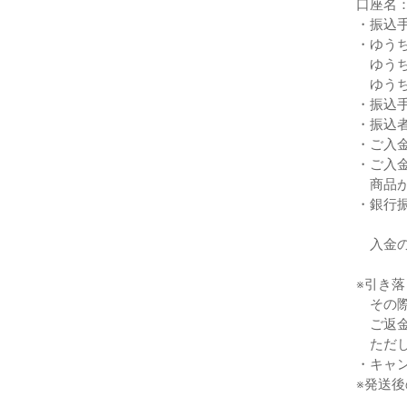
口座名
・振込
・ゆう
ゆうち
ゆうち
・振込
・振込
・ご入
・ご入
商品が
・銀行
入金の
※引き
その際
ご返金
ただし
・キャ
※発送