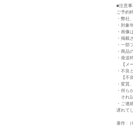
■注意事
ご予約
・弊社
・対象
・画像
・掲載
・一部
・商品
・発送
【メー
・不良
【不良
・変質
・何ら
それ以
・ご連
遅れて
著作 :