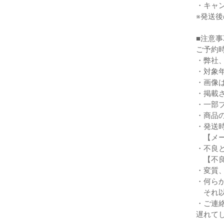
・キャ
※発送
■注意事
ご予約
・弊社
・対象
・画像
・掲載
・一部
・商品
・発送
【メー
・不良
【不良
・変質
・何ら
それ以
・ご連
遅れて