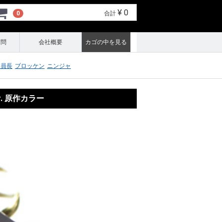
¥ 0
0
合計
質問
会社概要
カゴの中を見る
委員長
ブロッケン
ニンジャ
r. 原作カラー