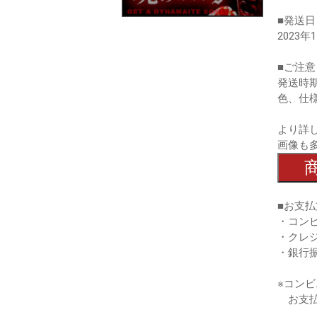
■発送日
2023年
■ご注意
発送時
色、仕
より詳
画像も
■お支払
・コン
・クレ
・銀行
※コン
お支払