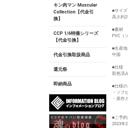
キン肉マン Muscular
■サイズ
Collection【代金引
高さ約2
換】
■素材
CCP 1/6特撮シリーズ
PVC（
【代金引換】
■生産地
中国
代金引換取扱商品
■仕様
還元祭
彩色済
即納商品
■仕様
・ソフ
・原作
■ご予約
2023年