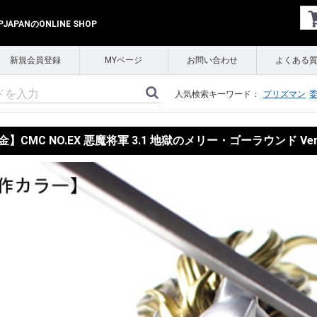
APANのONLINE SHOP
新規会員登録
MYページ
お問い合わせ
よくある
人気検索キーワード：
プリズマン
】CMC NO.EX 悪魔将軍 3.1 地獄のメリー・ゴーラウンド Ve