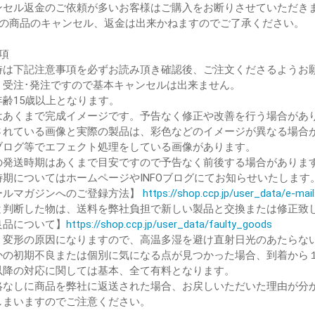
ンセル返金のご依頼が多いお客様はご購入をお断りさせていただき
後の商品のキャンセル、返金は出来かねますのでご了承ください。
項
時は下記注意事項を必ずお読み頂き確認後、ご注文くださるようお
、受注･発注ですので基本キャンセルは出来ません。
年齢15歳以上となります。
はあくまで完成イメージです。予告なく修正や改善を行う場合があ
されている画像と実際の製品は、彩色などのイメージが異なる場合
ブログ等でエフェクト処理をしている画像があります。
の発送時期はあくまで目安ですので予告なく前後する場合がありま
時期についてはホームページやINFOブログにてお知らせいたします
ルマガジンへのご登録方法】
https://shop.ccp.jp/user_data/e-ma
と判断した物は、送料を弊社負担で新しい製品と交換または修正致
品について】
https://shop.ccp.jp/user_data/faulty_goods
、変形の原因になりますので、高温多湿を避け直射日光のあたらな
かの初期不良または個別に気になる点が見つかった場合、到着から
降の対応に関しては基本、全て有料となります。
絡なしに商品を弊社に返送された場合、お戻しいただいた理由が分
しまいますのでご注意ください。