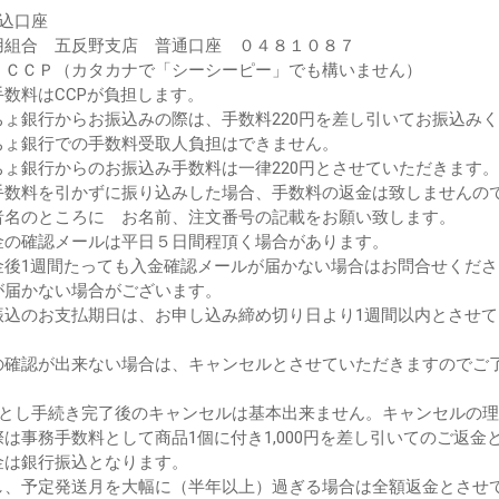
振込口座
用組合 五反野支店 普通口座 ０４８１０８７
：ＣＣＰ（カタカナで「シーシーピー」でも構いません）
手数料はCCPが負担します。
ちょ銀行からお振込みの際は、手数料220円を差し引いてお振込み
ょ銀行での手数料受取人負担はできません。
ょ銀行からのお振込み手数料は一律220円とさせていただきます。
手数料を引かずに振り込みした場合、手数料の返金は致しませんの
者名のところに お名前、注文番号の記載をお願い致します。
金の確認メールは平日５日間程頂く場合があります。
金後1週間たっても入金確認メールが届かない場合はお問合せくださ
届かない場合がございます。
振込のお支払期日は、お申し込み締め切り日より1週間以内とさせ
確認が出来ない場合は、キャンセルとさせていただきますのでご
落とし手続き完了後のキャンセルは基本出来ません。キャンセルの
は事務手数料として商品1個に付き1,000円を差し引いてのご返金
は銀行振込となります。
、予定発送月を大幅に（半年以上）過ぎる場合は全額返金とさせ