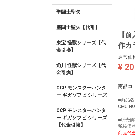
聖闘士聖矢
聖闘士聖矢【代引】
【前入
東宝 怪獣シリーズ【代
作カ
金引換】
通常価
¥ 20
角川 怪獣シリーズ【代
金引換】
商品コ
CCP モンスターハンタ
ー ギガソフビ シリーズ
■商品名
CMC N
CCP モンスターハンタ
ー ギガソフビ シリーズ
■販売価
【代金引換】
税抜価格
商品代金