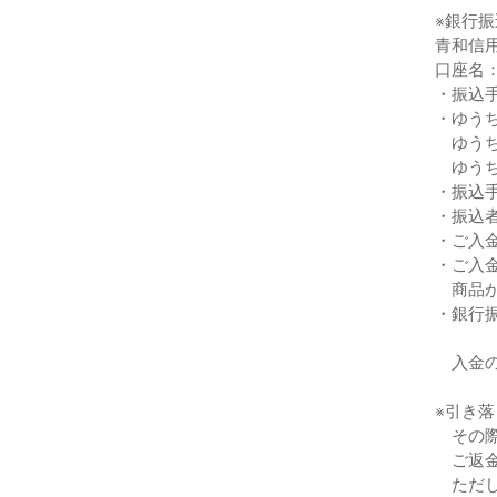
※銀行
青和信
口座名
・振込
・ゆう
ゆうち
ゆうち
・振込
・振込
・ご入
・ご入
商品が
・銀行
入金の
※引き
その際
ご返金
ただし