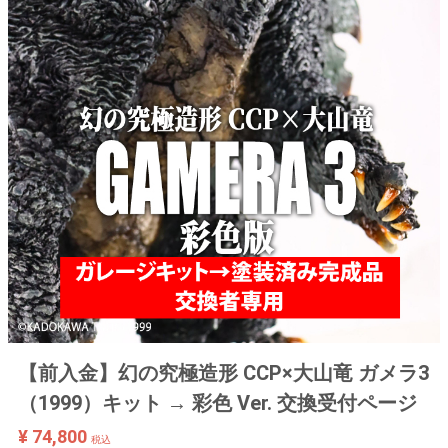
【前入金】幻の究極造形 CCP×大山竜 ガメラ3
（1999）キット → 彩色 Ver. 交換受付ページ
¥ 74,800
税込