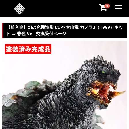
Menu
0
【前入金】幻の究極造形 CCP×大山竜 ガメラ3（1999）キッ
ト → 彩色 Ver. 交換受付ページ