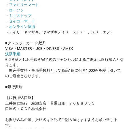
・
ファミリーマート
・
ローソン
・
ミニストップ
・
セイコーマート
・
オンライン決済
（デイリーヤマザキ、ヤマザキデイリーストアー、スリーエフ）
■クレジットカード決済
VISA・MASTER・JCB・DINERS・AMEX
決済手順
※引き落としお手続き完了後のキャンセルによるご返金は銀行振込とな
ります。
振込手数料・事務手数料として商品1個に付き1,000円を差し引いて
のご返金となります。
■銀行振込
【銀行振込口座】
三井住友銀行 綾瀬支店 普通口座 ７６８８３５５
口座名：ＣＣＰ株式会社
お振り込みの際、振込名は下記でご記入頂けますようお願い致しま
す。