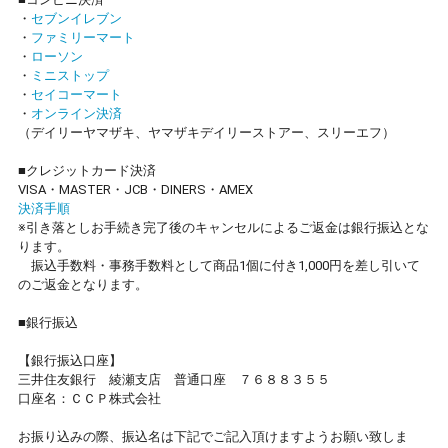
・
セブンイレブン
・
ファミリーマート
・
ローソン
・
ミニストップ
・
セイコーマート
・
オンライン決済
（デイリーヤマザキ、ヤマザキデイリーストアー、スリーエフ）
■クレジットカード決済
VISA・MASTER・JCB・DINERS・AMEX
決済手順
※引き落としお手続き完了後のキャンセルによるご返金は銀行振込とな
ります。
振込手数料・事務手数料として商品1個に付き1,000円を差し引いて
のご返金となります。
■銀行振込
【銀行振込口座】
三井住友銀行 綾瀬支店 普通口座 ７６８８３５５
口座名：ＣＣＰ株式会社
お振り込みの際、振込名は下記でご記入頂けますようお願い致しま