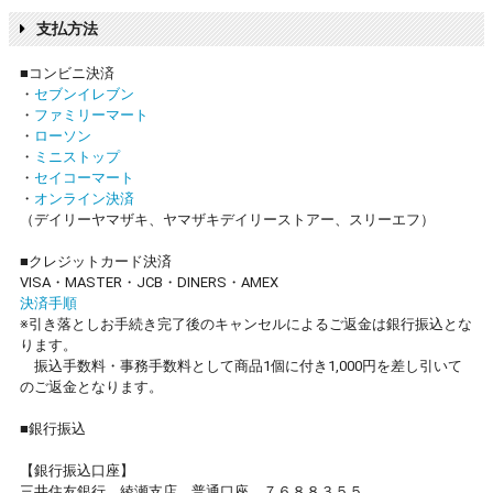
支払方法
■コンビニ決済
・
セブンイレブン
・
ファミリーマート
・
ローソン
・
ミニストップ
・
セイコーマート
・
オンライン決済
（デイリーヤマザキ、ヤマザキデイリーストアー、スリーエフ）
■クレジットカード決済
VISA・MASTER・JCB・DINERS・AMEX
決済手順
※引き落としお手続き完了後のキャンセルによるご返金は銀行振込とな
ります。
振込手数料・事務手数料として商品1個に付き1,000円を差し引いて
のご返金となります。
■銀行振込
【銀行振込口座】
三井住友銀行 綾瀬支店 普通口座 ７６８８３５５