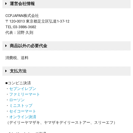
運営会社情報
CCPJAPAN株式会社
〒120-0013 東京都足立区弘道1-37-12
TEL:03-3886-3682
代表：沼野 久則
商品以外の必要代金
消費税、送料
支払方法
■コンビニ決済
・
セブンイレブン
・
ファミリーマート
・
ローソン
・
ミニストップ
・
セイコーマート
・
オンライン決済
（デイリーヤマザキ、ヤマザキデイリーストアー、スリーエフ）