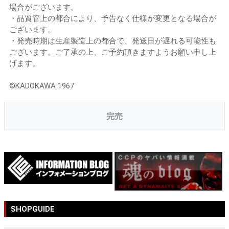
場合がございます。
・品質管上の都合により、予告なく仕様が変更となる場合が
ございます。
・発売時期は生産製造上の都合で、発送日が遅れる可能性も
ございます。ご了承の上、ご予約頂きますようお願い申し上
げます。
©KADOKAWA 1967
完売
SHOPGUIDE