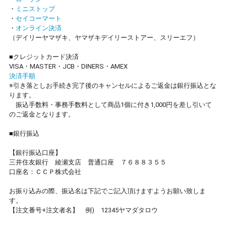
・
ミニストップ
・
セイコーマート
・
オンライン決済
（デイリーヤマザキ、ヤマザキデイリーストアー、スリーエフ）
■クレジットカード決済
VISA・MASTER・JCB・DINERS・AMEX
決済手順
※引き落としお手続き完了後のキャンセルによるご返金は銀行振込とな
ります。
振込手数料・事務手数料として商品1個に付き1,000円を差し引いて
のご返金となります。
■銀行振込
【銀行振込口座】
三井住友銀行 綾瀬支店 普通口座 ７６８８３５５
口座名：ＣＣＰ株式会社
お振り込みの際、振込名は下記でご記入頂けますようお願い致しま
す。
【注文番号+注文者名】 例) 12345ヤマダタロウ