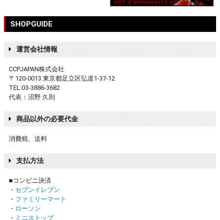
SHOPGUIDE
運営会社情報
CCPJAPAN株式会社
〒120-0013 東京都足立区弘道1-37-12
TEL:03-3886-3682
代表：沼野 久則
商品以外の必要代金
消費税、送料
支払方法
■コンビニ決済
・
セブンイレブン
・
ファミリーマート
・
ローソン
・
ミニストップ