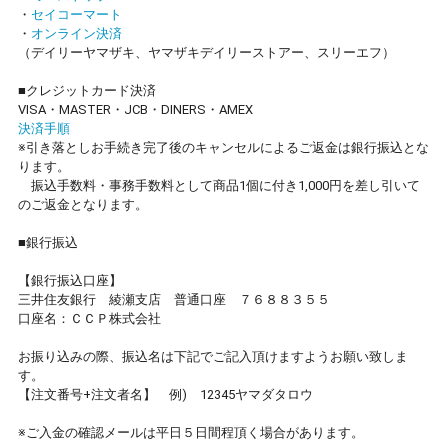
・
セイコーマート
・
オンライン決済
（デイリーヤマザキ、ヤマザキデイリーストアー、スリーエフ）
■クレジットカード決済
VISA・MASTER・JCB・DINERS・AMEX
決済手順
※引き落としお手続き完了後のキャンセルによるご返金は銀行振込とな
ります。
振込手数料・事務手数料として商品1個に付き1,000円を差し引いて
のご返金となります。
■銀行振込
【銀行振込口座】
三井住友銀行 綾瀬支店 普通口座 ７６８８３５５
口座名：ＣＣＰ株式会社
お振り込みの際、振込名は下記でご記入頂けますようお願い致しま
す。
【注文番号+注文者名】 例) 12345ヤマダタロウ
※ご入金の確認メールは平日５日間程頂く場合があります。