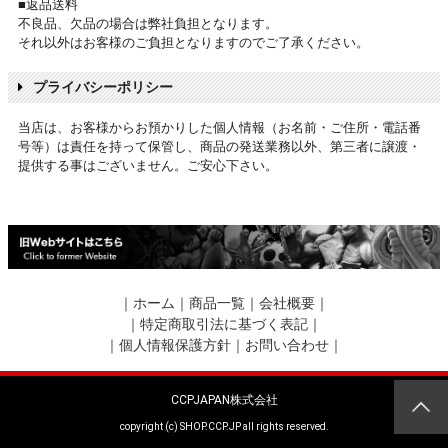
■返品送料
不良品、欠品の場合は弊社負担となります。
それ以外はお客様のご負担となりますのでご了承ください。
プライバシーポリシー
当店は、お客様からお預かりした個人情報（お名前・ご住所・電話番
号等）は責任を持って保管し、商品の発送業務以外、第三者に譲渡・
提供する事はございません。ご安心下さい。
｜
ホーム
｜
商品一覧
｜
会社概要
｜
｜
特定商取引法に基づく表記
｜
｜
個人情報保護方針
｜
お問い合わせ
｜
CCPJAPAN株式会社
copyright (c) SHOP.CCP.JP all rights reserved.