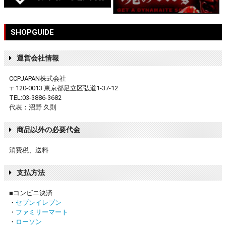
SHOPGUIDE
運営会社情報
CCPJAPAN株式会社
〒120-0013 東京都足立区弘道1-37-12
TEL:03-3886-3682
代表：沼野 久則
商品以外の必要代金
消費税、送料
支払方法
■コンビニ決済
・
セブンイレブン
・
ファミリーマート
・
ローソン