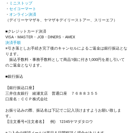
・
ミニストップ
・
セイコーマート
・
オンライン決済
（デイリーヤマザキ、ヤマザキデイリーストアー、スリーエフ）
■クレジットカード決済
VISA・MASTER・JCB・DINERS・AMEX
決済手順
※引き落としお手続き完了後のキャンセルによるご返金は銀行振込とな
ります。
振込手数料・事務手数料として商品1個に付き1,000円を差し引いて
のご返金となります。
■銀行振込
【銀行振込口座】
三井住友銀行 綾瀬支店 普通口座 ７６８８３５５
口座名：ＣＣＰ株式会社
お振り込みの際、振込名は下記でご記入頂けますようお願い致しま
す。
【注文番号+注文者名】 例) 12345ヤマダタロウ
※ご入金の確認メールは平日５日間程頂く場合があります。