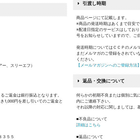
引渡し時期
商品ページにて記載します。
※商品の発送時期はあくまで目安
※配達日指定のサービスはしてお
号をお知らせしていますので、ご
発送時期についてはＣＣＰのメル
まだメルマガのご登録をされてい
ください。
【メールマガジンへのご登録方法
アー、スリーエフ）
返品・交換について
よるご返金は銀行振込となります。
何らかの初期不良または個別に気
1,000円を差し引いてのご返金と
内にご連絡下さい。
それ以降の対応に関しましては、
■不良品について
詳細はこちら
８３５５
■返品について