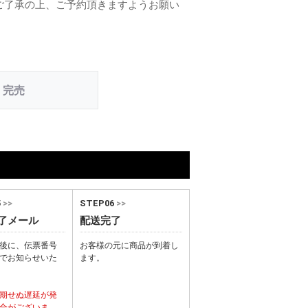
ご了承の上、ご予約頂きますようお願い
完売
5
>>
STEP06
>>
了メール
配送完了
後に、伝票番号
お客様の元に商品が到着し
でお知らせいた
ます。
期せぬ遅延が発
合がございま