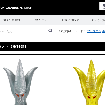
APANのONLINE SHOP
新規会員登録
MYページ
お問い合わせ
よくある
人気検索キーワード：
プリズマン
 ガメラ【第14弾】