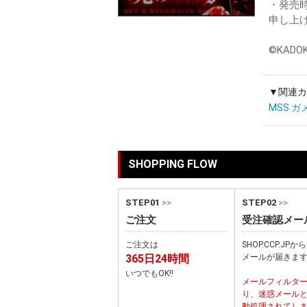
・発売
申し上
©KADOK
▼関連カ
MSS ガ
SHOPPING FLOW
STEP01
>>
STEP02
>>
ご注文
受注確認メー
ご注文は
SHOP.CCP.JP
365日24時間
メールが届きま
いつでもOK!!
メールフィルタ
り、迷惑メール
動処理されてし