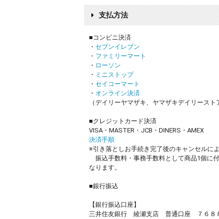
支払方法
■コンビニ決済
・
セブンイレブン
・
ファミリーマート
・
ローソン
・
ミニストップ
・
セイコーマート
・
オンライン決済
（デイリーヤマザキ、ヤマザキデイリースト
■クレジットカード決済
VISA・MASTER・JCB・DINERS・AMEX
決済手順
※引き落としお手続き完了後のキャンセルに
振込手数料・事務手数料として商品1個に付き
なります。
■銀行振込
【銀行振込口座】
三井住友銀行 綾瀬支店 普通口座 ７６８