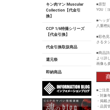
キン肉マン Muscular
■原型
YOU〔
Collection【代金引
換】
■ヘッ
八重樫
CCP 1/6特撮シリーズ
【代金引換】
■彩色見
さるタ
代金引換取扱商品
■商品詳
より詳
還元祭
画像も
即納商品
■ご注意
・対象
・掲載
・品質