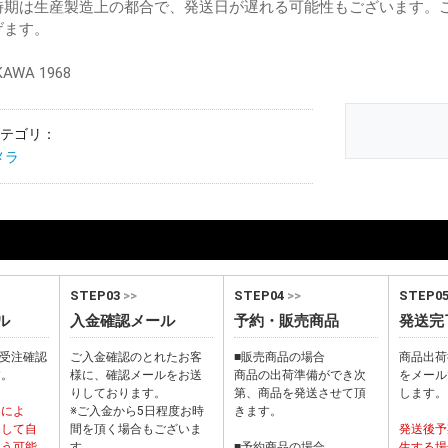
時期は生産製造上の都合で、発送日が遅れる可能性もございます。
げます。
AWA 1968
テゴリ：
メラ
STEP03
>>
STEP04
>>
STEP0
ル
入金確認メール
予約・販売商品
発送完
から受注確認
ご入金確認のとれたお客
■販売商品の場合
商品出荷
す。
様に、確認メールをお送
商品の出荷準備ができ次
をメール
りしております。
第、商品を発送させて頂
します。
ーによ
※ご入金から5日程度お時
きます。
として自
間を頂く場合もございま
発送後予
まう可能
す。
■予約商品の場合
生する場