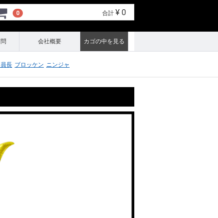
¥ 0
0
合計
質問
会社概要
カゴの中を見る
委員長
ブロッケン
ニンジャ