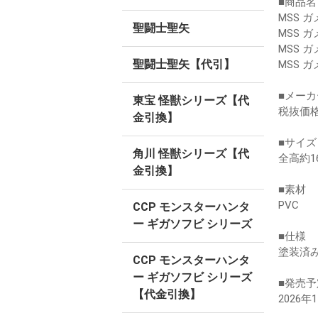
■商品名
MSS 
聖闘士聖矢
MSS 
MSS 
聖闘士聖矢【代引】
MSS 
■メー
東宝 怪獣シリーズ【代
税抜価格￥
金引換】
■サイズ
角川 怪獣シリーズ【代
全高約1
金引換】
■素材
PVC
CCP モンスターハンタ
ー ギガソフビ シリーズ
■仕様
塗装済
CCP モンスターハンタ
ー ギガソフビ シリーズ
■発売
【代金引換】
2026年