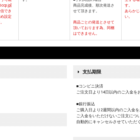
p.jp]
商品完成後、順次発送さ
す。
受信でき
せて頂きます。
あらかじ
じめ設定
い。
す。
商品ごとの発送とさせて
頂いております為、同梱
はできません。
支払期限
■コンビニ決済
ご注文日より14日以内のご入金を
■銀行振込
ご購入日より2週間以内のご入金を
ご入金をいただけないご注文につ
自動的にキャンセルさせていただ