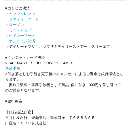
■コンビニ決済
・
セブンイレブン
・
ファミリーマート
・
ローソン
・
ミニストップ
・
セイコーマート
・
オンライン決済
（デイリーヤマザキ、ヤマザキデイリーストアー、スリーエフ）
■クレジットカード決済
VISA・MASTER・JCB・DINERS・AMEX
決済手順
※引き落としお手続き完了後のキャンセルによるご返金は銀行振込とな
ります。
振込手数料・事務手数料として商品1個に付き1,000円を差し引いて
のご返金となります。
■銀行振込
【銀行振込口座】
三井住友銀行 綾瀬支店 普通口座 ７６８８３５５
口座名：ＣＣＰ株式会社