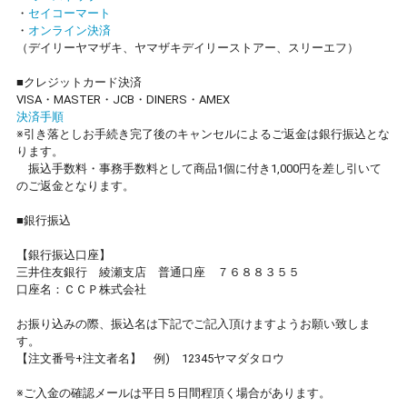
・
セイコーマート
・
オンライン決済
（デイリーヤマザキ、ヤマザキデイリーストアー、スリーエフ）
■クレジットカード決済
VISA・MASTER・JCB・DINERS・AMEX
決済手順
※引き落としお手続き完了後のキャンセルによるご返金は銀行振込とな
ります。
振込手数料・事務手数料として商品1個に付き1,000円を差し引いて
のご返金となります。
■銀行振込
【銀行振込口座】
三井住友銀行 綾瀬支店 普通口座 ７６８８３５５
口座名：ＣＣＰ株式会社
お振り込みの際、振込名は下記でご記入頂けますようお願い致しま
す。
【注文番号+注文者名】 例) 12345ヤマダタロウ
※ご入金の確認メールは平日５日間程頂く場合があります。