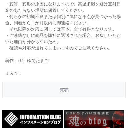
・変質、変形の原因になりますので、高温多湿を避け直射日
光のあたらない場所に保管してください。
・何らかの初期不良または個別に気になる点が見つかった場
合、到着から１か月以内に御連絡ください。
それ以降の対応に関しては基本、全て有料となります。
・ご連絡なしに商品を弊社に返送された場合、お戻しいただ
いた理由が分からないため、
確認や対応が遅れてしまいますのでご注意ください。
著作 :（C）ゆでたまご
ＪＡＮ：
完売