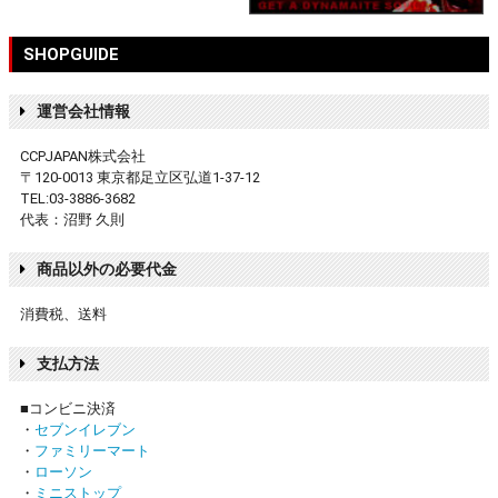
SHOPGUIDE
運営会社情報
CCPJAPAN株式会社
〒120-0013 東京都足立区弘道1-37-12
TEL:03-3886-3682
代表：沼野 久則
商品以外の必要代金
消費税、送料
支払方法
■コンビニ決済
・
セブンイレブン
・
ファミリーマート
・
ローソン
・
ミニストップ