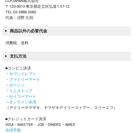
CCPJAPAN株式会社
〒120-0013 東京都足立区弘道1-37-12
TEL:03-3886-3682
代表：沼野 久則
商品以外の必要代金
消費税、送料
支払方法
■コンビニ決済
・
セブンイレブン
・
ファミリーマート
・
ローソン
・
ミニストップ
・
セイコーマート
・
オンライン決済
（デイリーヤマザキ、ヤマザキデイリーストアー、スリーエフ）
■クレジットカード決済
VISA・MASTER・JCB・DINERS・AMEX
決済手順