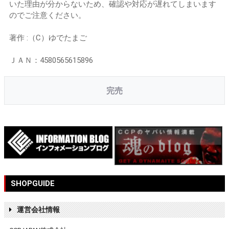
いた理由が分からないため、確認や対応が遅れてしまいます
のでご注意ください。
著作 :（C）ゆでたまご
ＪＡＮ：4580565615896
完売
SHOPGUIDE
運営会社情報