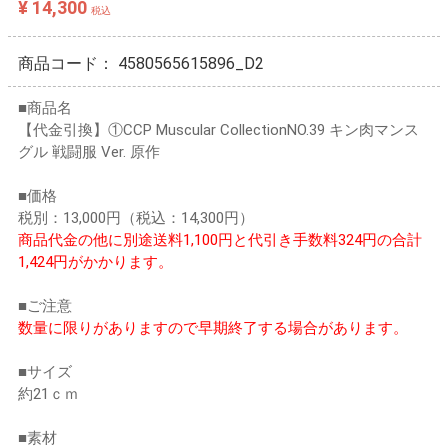
¥ 14,300
税込
商品コード：
4580565615896_D2
■商品名
【代金引換】①CCP Muscular CollectionNO.39 キン肉マンス
グル 戦闘服 Ver. 原作
■価格
税別：13,000円（税込：14,300円）
商品代金の他に別途送料1,100円と代引き手数料324円の合計
1,424円がかかります。
■ご注意
数量に限りがありますので早期終了する場合があります。
■サイズ
約21ｃｍ
■素材