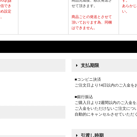
p.jp]
商品完成後、順次発送さ
す。
受信でき
せて頂きます。
あらかじ
じめ設定
い。
す。
商品ごとの発送とさせて
頂いております為、同梱
はできません。
支払期限
■コンビニ決済
ご注文日より14日以内のご入金を
■銀行振込
ご購入日より2週間以内のご入金を
ご入金をいただけないご注文につ
自動的にキャンセルさせていただ
引渡し時期