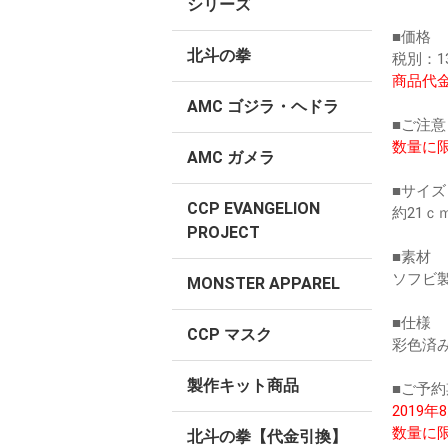
シリーズ
■価格
北斗の拳
税別：13
商品代金
AMC ゴジラ・ヘドラ
■ご注意
数量に
AMC ガメラ
■サイズ
CCP EVANGELION
約21ｃ
PROJECT
■素材
ソフビ製
MONSTER APPAREL
■仕様
CCP マスク
彩色済
製作キット商品
■ご予約
2019
数量に
北斗の拳【代金引換】