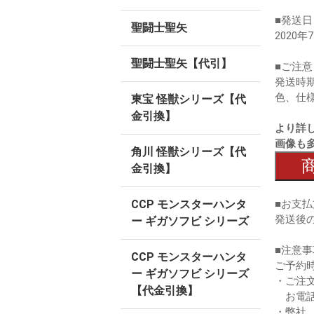
■発送日
聖闘士聖矢
2020年
聖闘士聖矢【代引】
■ご注意
発送時
色、仕
東宝 怪獣シリーズ【代
金引換】
より詳
画像も
角川 怪獣シリーズ【代
金引換】
■お支
CCP モンスターハンタ
発送後
ー ギガソフビ シリーズ
■注意事
CCP モンスターハンタ
ご予約
ー ギガソフビ シリーズ
・ご注
【代金引換】
お電話
・弊社