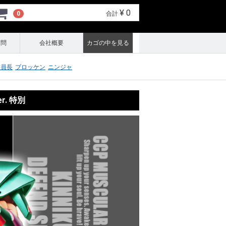
¥ 0
0
合計
質問
会社概要
カゴの中を見る
委員長
ブロッケン
ニンジャ
r. 特別