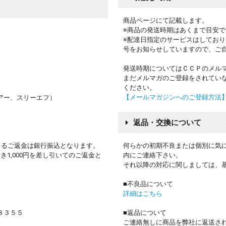
商品ページにて記載します。
※商品の発送時期はあくまで目安
※配達日指定のサービスはしてお
号をお知らせしていますので、ご
発送時期についてはＣＣＰのメル
まだメルマガのご登録をされてい
ください。
【メールマガジンへのご登録方法
アー、スリーエフ）
返品・交換について
よるご返金は銀行振込となります。
何らかの初期不良または個別に気
1,000円を差し引いてのご返金と
内にご連絡下さい。
それ以降の対応に関しましては、
■不良品について
詳細はこちら
８３５５
■返品について
ご連絡無しに商品を弊社に返送さ