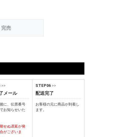
完売
5
>>
STEP06
>>
了メール
配送完了
後に、伝票番号
お客様の元に商品が到着し
でお知らせいた
ます。
期せぬ遅延が発
合がございま