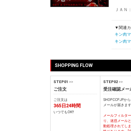
ＪＡＮ：4
▼関連カ
キン肉マン M
キン肉マン 
SHOPPING FLOW
STEP01
>>
STEP02
>>
ご注文
受注確認メー
ご注文は
SHOP.CCP.JP
365日24時間
メールが届きま
いつでもOK!!
メールフィルタ
り、迷惑メール
動処理されてし