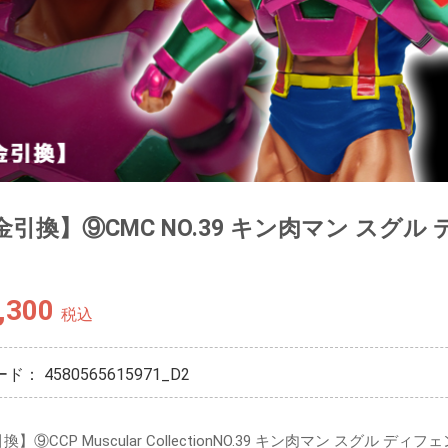
引換】⑨CMC NO.39 キン肉マン スグル 
,300
税込
ード：
4580565615971_D2
】⑨CCP Muscular CollectionNO.39 キン肉マン スグル ディフ