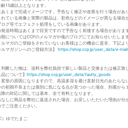
年齢15歳以上となります。
はあくまで完成イメージです。予告なく修正や改善を行う場合があ
されている画像と実際の製品は、彩色などのイメージが異なる場合
ブログ等でエフェクト処理をしている画像があります。
の発送時期はあくまで目安ですので予告なく前後する場合がありま
時期についてはCCPのメルマガや魂のブログにてお知らせいたしま
ルマガのご登録をされていないお客様はこの機会に是非、下記よ
ルマガジンへのご登録方法】
https://shop.ccp.jp/user_data/e-ma
と判断した物は、送料を弊社負担で新しい製品と交換または修正致
品について】
https://shop.ccp.jp/user_data/faulty_goods
、変形の原因になりますので、高温多湿を避け直射日光のあたらな
かの初期不良または個別に気になる点が見つかった場合、到着から
降の対応に関しては基本、全て有料となります。
絡なしに商品を弊社に返送された場合、お戻しいただいた理由が分
のでご注意ください。
（C）ゆでたまご