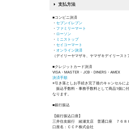
支払方法
■コンビニ決済
・
セブンイレブン
・
ファミリーマート
・
ローソン
・
ミニストップ
・
セイコーマート
・
オンライン決済
（デイリーヤマザキ、ヤマザキデイリースト
■クレジットカード決済
VISA・MASTER・JCB・DINERS・AMEX
決済手順
※引き落としお手続き完了後のキャンセルに
振込手数料・事務手数料として商品1個に付き
なります。
■銀行振込
【銀行振込口座】
三井住友銀行 綾瀬支店 普通口座 ７６８
口座名：ＣＣＰ株式会社