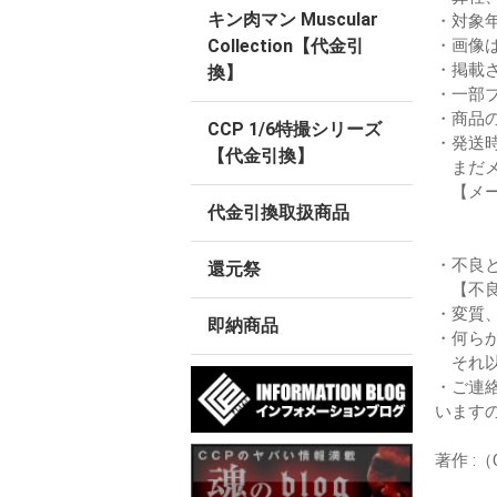
キン肉マン Muscular
・対象
・画像
Collection【代金引
・掲載
換】
・一部
・商品
CCP 1/6特撮シリーズ
・発送
【代金引換】
まだメ
【メー
代金引換取扱商品
・不良
還元祭
【不良
・変質
即納商品
・何ら
それ以
・ご連
います
著作 :