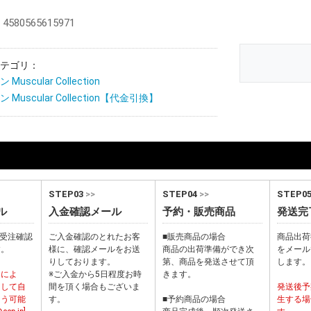
580565615971
テゴリ：
uscular Collection
Muscular Collection【代金引換】
STEP03
>>
STEP04
>>
STEP0
ル
入金確認メール
予約・販売商品
発送完
から受注確認
ご入金確認のとれたお客
■販売商品の場合
商品出荷
す。
様に、確認メールをお送
商品の出荷準備ができ次
をメール
りしております。
第、商品を発送させて頂
します。
ーによ
※ご入金から5日程度お時
きます。
として自
間を頂く場合もございま
発送後予
まう可能
す。
■予約商品の場合
生する場