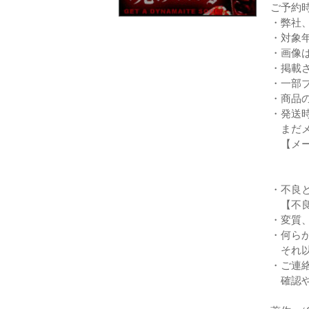
ご予約
・弊社
・対象
・画像
・掲載
・一部
・商品
・発送
まだメ
【メー
・不良
【不良
・変質
・何ら
それ以
・ご連
確認や