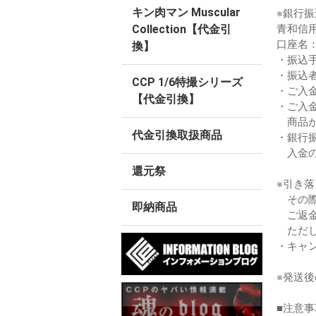
キン肉マン Muscular
※銀行
青和信
Collection【代金引
口座名
換】
・振込
・振込
CCP 1/6特撮シリーズ
・ご入
【代金引換】
・ご入
商品が
代金引換取扱商品
・銀行
入金の
還元祭
※引き
その際
即納商品
ご返金
ただし
・キャ
※発送
■注意事