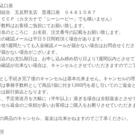
振込口座
用組合 五反野支店 普通口座 ０４８１０８７
：ＣＣＰ（カタカナで「シーシーピー」でも構いません）
手数料はお客様ご負担にてお願い致します。
者名のところに お名前、注文番号の記載をお願い致します。
金の確認メールは平日５日間程頂く場合があります。
金後1週間たっても入金確認メールが届かない場合はお問合せくださ
届かない場合がございます。
振込のお支払期日は、お申し込み締め切り日より1週間以内とさせ
確認が出来ない場合は、キャンセルとさせていただきますのでご
落とし手続き完了後のキャンセルは基本出来ません。キャンセルの
は事務手数料として商品1個に付き1,000円を差し引いてのご返金
は銀行振込となります。
、予定発送月を大幅に（半年以上）過ぎる場合は全額返金とさせ
ンセル返金のご依頼が多いお客様はご購入をお断りさせていただき
後の商品のキャンセル、返金は出来かねますのでご了承ください。
項