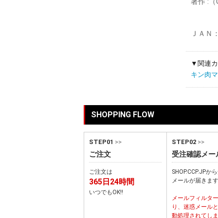
著作 :
ＪＡＮ：4
▼関連カ
キン肉マン M
SHOPPING FLOW
STEP01
>>
STEP02
>>
ご注文
受注確認メー
ご注文は
SHOP.CCP.JP
365日24時間
メールが届きま
いつでもOK!!
メールフィルタ
り、迷惑メール
動処理されてし