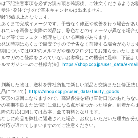
時は下記注意事項を必ずお読み頂き確認後、ご注文くださるようお
、受注･発注ですので基本キャンセルは出来ません。
年齢15歳以上となります。
はあくまで完成イメージです。予告なく修正や改善を行う場合があ
されている画像と実際の製品は、彩色などのイメージが異なる場合
ブログ等でエフェクト処理をしている画像があります。
の発送時期はあくまで目安ですので予告なく前後する場合がありま
時期についてはCCPのメルマガや魂のブログにてお知らせいたしま
ルマガのご登録をされていないお客様はこの機会に是非、下記よ
ルマガジンへのご登録方法】
https://shop.ccp.jp/user_data/e-ma
と判断した物は、送料を弊社負担で新しい製品と交換または修正致
品について】
https://shop.ccp.jp/user_data/faulty_goods
、変形の原因になりますので、高温多湿を避け直射日光のあたらな
かの初期不良または個別に気になる点が見つかった場合、到着から
降の対応に関しては基本、全て有料となります。
絡なしに商品を弊社に返送された場合、お戻しいただいた理由が分
対応が遅れてしまいますのでご注意ください。