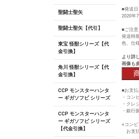
■発送日
聖闘士聖矢
2020年
聖闘士聖矢【代引】
■ご注意
発送時
色、仕
東宝 怪獣シリーズ【代
金引換】
より詳
画像も
角川 怪獣シリーズ【代
金引換】
■お支払
CCP モンスターハンタ
・コン
ー ギガソフビ シリーズ
・クレ
・銀行
CCP モンスターハンタ
ー ギガソフビ シリーズ
※コン
【代金引換】
お支払