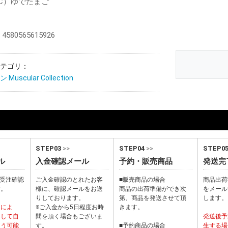
（C）ゆでたまご
580565615926
テゴリ：
uscular Collection
STEP03
>>
STEP04
>>
STEP0
ル
入金確認メール
予約・販売商品
発送完
から受注確認
ご入金確認のとれたお客
■販売商品の場合
商品出荷
す。
様に、確認メールをお送
商品の出荷準備ができ次
をメール
りしております。
第、商品を発送させて頂
します。
ーによ
※ご入金から5日程度お時
きます。
として自
間を頂く場合もございま
発送後予
まう可能
す。
■予約商品の場合
生する場