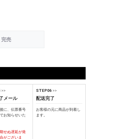
完売
5
>>
STEP06
>>
了メール
配送完了
後に、伝票番号
お客様の元に商品が到着し
でお知らせいた
ます。
期せぬ遅延が発
合がございま