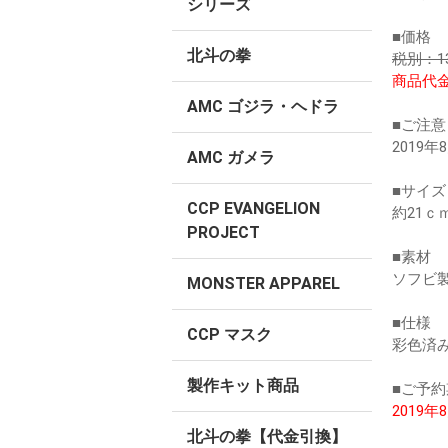
シリーズ
■価格
北斗の拳
税別：13
商品代金
AMC ゴジラ・ヘドラ
■ご注意
2019
AMC ガメラ
■サイズ
CCP EVANGELION
約21ｃ
PROJECT
■素材
ソフビ製
MONSTER APPAREL
■仕様
CCP マスク
彩色済
製作キット商品
■ご予約
2019
北斗の拳【代金引換】