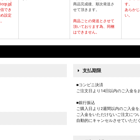
p.jp]
商品完成後、順次発送さ
す。
受信でき
せて頂きます。
あらかじ
じめ設定
い。
す。
商品ごとの発送とさせて
頂いております為、同梱
はできません。
支払期限
■コンビニ決済
ご注文日より14日以内のご入金を
■銀行振込
ご購入日より2週間以内のご入金を
ご入金をいただけないご注文につ
自動的にキャンセルさせていただ