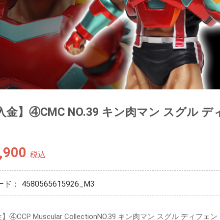
金】④CMC NO.39 キン肉マン スグル デ
,900
税込
ード：
4580565615926_M3
④CCP Muscular CollectionNO.39 キン肉マン スグル ディフェン