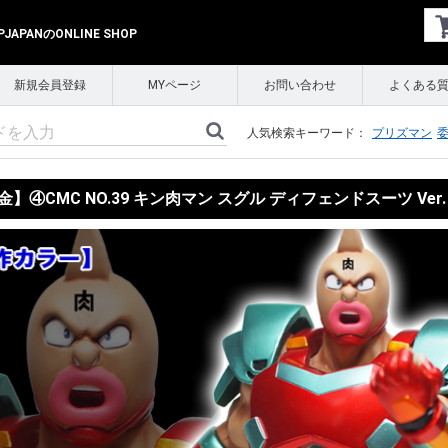
APANのONLINE SHOP
新規会員登録
MYページ
お問い合わせ
よくある
人気検索キーワード：
プリズマン
】④CMC NO.39 キン肉マン スグル ディフェンドスーツ Ver.