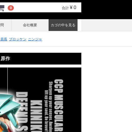
¥ 0
0
合計
質問
会社概要
カゴの中を見る
委員長
ブロッケン
ニンジャ
 原作