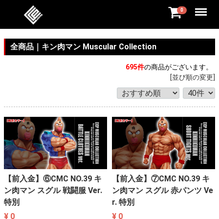
Menu
0
全商品
キン肉マン Muscular Collection
695
件
の商品がございます。
[並び順の変更]
【前入金】⑥CMC NO.39 キ
【前入金】⑦CMC NO.39 キ
ン肉マン スグル 戦闘服 Ver.
ン肉マン スグル 赤パンツ Ve
特別
r. 特別
¥ 0
¥ 0