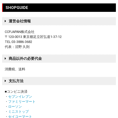
SHOPGUIDE
運営会社情報
CCPJAPAN株式会社
〒120-0013 東京都足立区弘道1-37-12
TEL:03-3886-3682
代表：沼野 久則
商品以外の必要代金
消費税、送料
支払方法
■コンビニ決済
・
セブンイレブン
・
ファミリーマート
・
ローソン
・
ミニストップ
・
セイコーマート