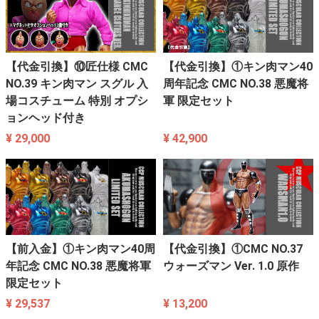
【代金引換】⑩匠仕様 CMC
【代金引換】①キン肉マン40
NO.39 キン肉マン スグル 入
周年記念 CMC NO.38 悪魔将
場コスチューム 特別 オプシ
軍 限定セット
ョンヘッド付き
¥ 29,000
¥ 42,900
【前入金】①キン肉マン40周
【代金引換】①CMC NO.37
年記念 CMC NO.38 悪魔将軍
ウォーズマン Ver. 1.0 原作
限定セット
¥ 29,537
¥ 13,200