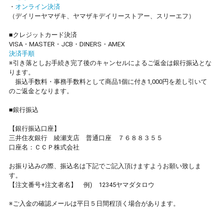
・
オンライン決済
（デイリーヤマザキ、ヤマザキデイリーストアー、スリーエフ）
■クレジットカード決済
VISA・MASTER・JCB・DINERS・AMEX
決済手順
※引き落としお手続き完了後のキャンセルによるご返金は銀行振込とな
ります。
振込手数料・事務手数料として商品1個に付き1,000円を差し引いて
のご返金となります。
■銀行振込
【銀行振込口座】
三井住友銀行 綾瀬支店 普通口座 ７６８８３５５
口座名：ＣＣＰ株式会社
お振り込みの際、振込名は下記でご記入頂けますようお願い致しま
す。
【注文番号+注文者名】 例) 12345ヤマダタロウ
※ご入金の確認メールは平日５日間程頂く場合があります。