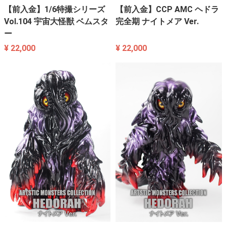
【前入金】1/6特撮シリーズ
【前入金】CCP AMC ヘドラ
Vol.104 宇宙大怪獣 ベムスタ
完全期 ナイトメア Ver.
ー
¥ 22,000
¥ 22,000