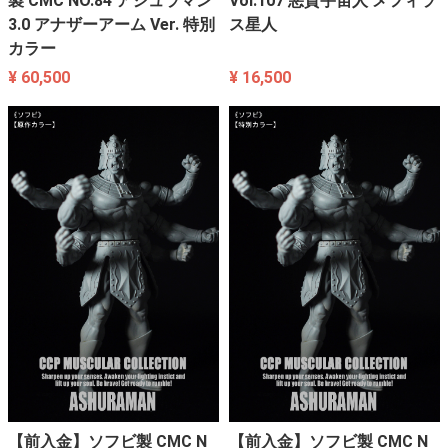
製 CMC NO.84 アシュラマン
Vol.107 悪質宇宙人 メフィラ
3.0 アナザーアーム Ver. 特別
ス星人
カラー
¥ 60,500
¥ 16,500
【前入金】ソフビ製 CMC N
【前入金】ソフビ製 CMC N