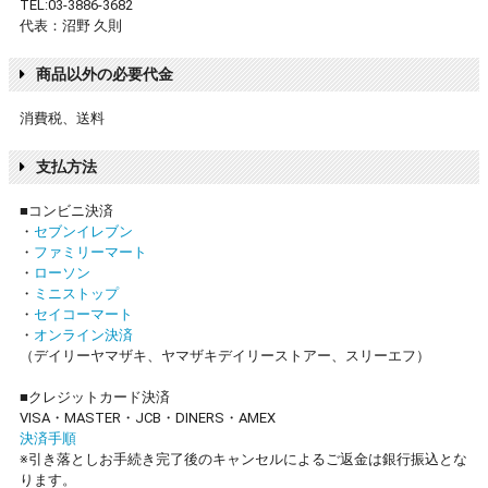
TEL:03-3886-3682
代表：沼野 久則
商品以外の必要代金
消費税、送料
支払方法
■コンビニ決済
・
セブンイレブン
・
ファミリーマート
・
ローソン
・
ミニストップ
・
セイコーマート
・
オンライン決済
（デイリーヤマザキ、ヤマザキデイリーストアー、スリーエフ）
■クレジットカード決済
VISA・MASTER・JCB・DINERS・AMEX
決済手順
※引き落としお手続き完了後のキャンセルによるご返金は銀行振込とな
ります。